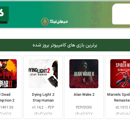
برترین بازی های کامپیوتر بروز شده
d Dead
Dying Light 2
Alan Wake 2
Marvels Spi
mption 2
Stay Human
Remaste
 1491.50
v1.16.2 – P2P
P2P/DODI
v2.1012.
۳/۰۲/۱۷
۱۴۰۳/۰۲/۲۸
۱۴۰۲/۱۲/۱۷
۱۴۰۲/۰۸