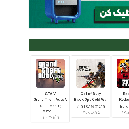
GTA V
Call of Duty
Re
Grand Theft Auto V
Black Ops Cold War
Rede
DODI-Goldberg-
v1.34.0.15931218
Build
Razor1911
۱۴۰۲/۰۸/۱۵
۱۴۰
۱۴۰۳/۰۱/۳۱