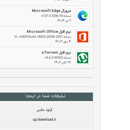
مرورگر Microsoft Edge
نسخه v137.0.3296.93
۲ تیر ۱۴۰۴
نرم افزار Microsoft Office
نسخه 2021 VL v2409 Build 18025.20096
۴ مهر ۱۴۰۳
نرم افزار uTorrent
نسخه v3.6.0.46922
۲۷ آبان ۱۴۰۲
تبلیغات شما در اینجا
آپلود عکس
up.download.ir