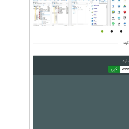
لود
لود
www
کپی