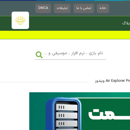
خانه
تماس با ما
تبلیغات
DMCA
بلاگ
نام
بازی
،
نرم
افزار
،
موسیقی
و
...