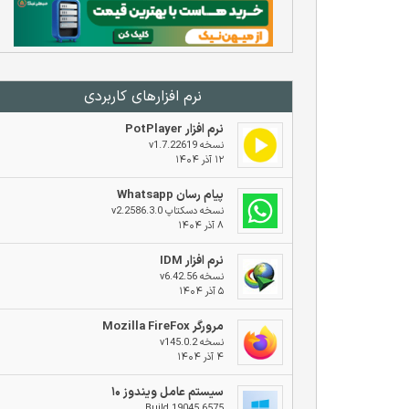
نرم افزار‌های کاربردی
نرم افزار PotPlayer
نسخه v1.7.22619
۱۲ آذر ۱۴۰۴
پیام رسان Whatsapp
نسخه دسکتاپ v2.2586.3.0
۸ آذر ۱۴۰۴
نرم افزار IDM
نسخه v6.42.56
۵ آذر ۱۴۰۴
مرورگر Mozilla FireFox
نسخه v145.0.2
۴ آذر ۱۴۰۴
سیستم عامل ویندوز ۱۰
Build 19045.6575