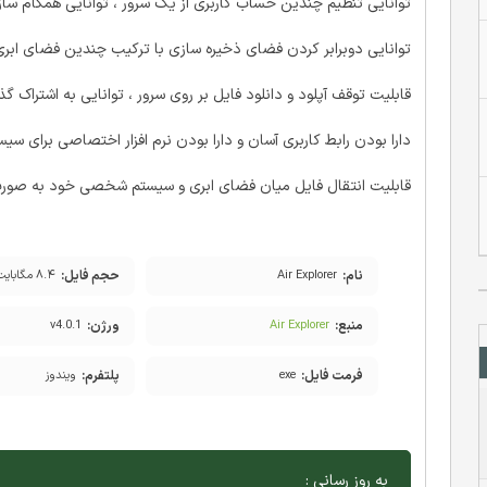
توانایی تنظیم چندین حساب کاربری از یک سرور ، توانایی همگام ساز
توانایی دوبرابر کردن فضای ذخیره سازی با ترکیب چندین فضای ابری با یکدیگر ، قابلیت
قابلیت توقف آپلود و دانلود فایل بر روی سرور ، توانایی به اشتراک 
دارا بودن رابط کاربری آسان و دارا بودن نرم افزار اختصاصی برای س
قابلیت انتقال فایل میان فضای ابری و سیستم شخصی خود به صورت Drag&Drop ، پشتیبانی از افزونه های مت
نام:
حجم فایل:
Air Explorer
۸.۴ مگابایت
منبع:
ورژن:
v4.0.1
Air Explorer
فرمت فایل:
پلتفرم:
exe
ویندوز
به روز رسانی :