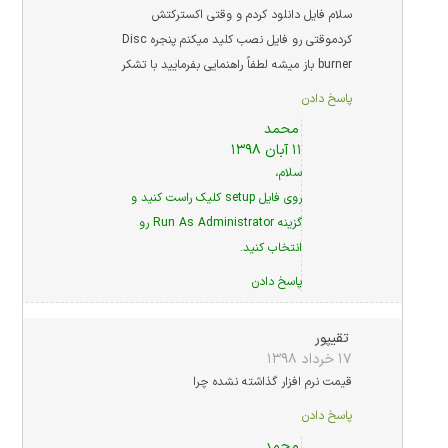
سلام فایل دانلود کردم و وقتی اکسترکتش
کردموقتی رو فایل نصب کلید میکنم پنجره Disc
burner باز میشه لطفاً راهنمایی بفرمایید با تشکر
پاسخ دادن
محمد
۱۱ آبان ۱۳۹۸
سلام،
روی فایل setup کلیک راست کنید و
گزینه Run As Administrator رو
انتخاب کنید.
پاسخ دادن
تقیپور
۱۷ خرداد ۱۳۹۸
قیمت نرم افزار گذاشته نشده چرا
پاسخ دادن
محمد