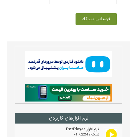
نرم افزار‌های کاربردی
نرم افزار PotPlayer
نسخه v1.7.22619