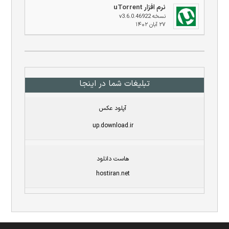
نرم افزار uTorrent
نسخه v3.6.0.46922
۲۷ آبان ۱۴۰۲
تبلیغات شما در اینجا
آپلود عکس
up.download.ir
هاست دانلود
hostiran.net