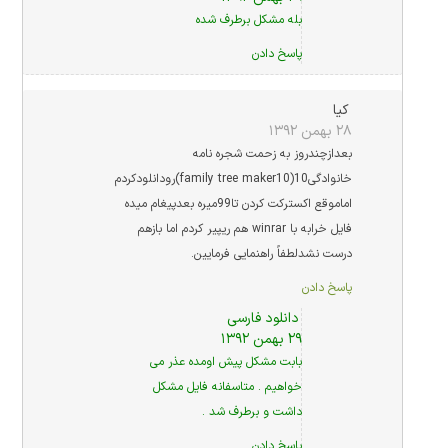
بله مشکل برطرف شده
پاسخ دادن
کیا
۲۸ بهمن ۱۳۹۲
بعدازچندروز به زحمت شجره نامه
خانوادگی10(family tree maker10)رودانلودکردم
اماموقع اکسترکت کردن تا99میره بعدپیغام میده
فایل خرابه با winrar هم ریپیر کردم اما بازهم
درست نشدلطفاً راهنمایی فرمایین.
پاسخ دادن
دانلود فارسی
۲۹ بهمن ۱۳۹۲
بابت مشکل پیش اومده عذر می
خواهیم . متاسفانه فایل مشکل
داشت و برطرف شد .
پاسخ دادن