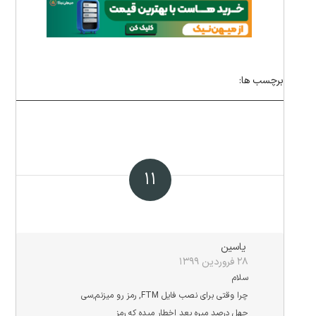
برچسب ها:
۱۱
یاسین
۲۸ فروردین ۱۳۹۹
سلام
چرا وقتی برای نصب فایل FTM, رمز رو میزنم,سی
چهل درصد میره بعد اخطار میده که رمز