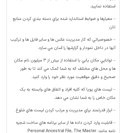
استفاده نماييد.
– معيارها و ضوابط استاندارد شده براي دسته بندي کردن منابع
تان
– خصوصياتي که کار مديريت عکس ها و ساير فايل ها و ترکيب
آنها در داخل نمودار و گزارشها را آسان مي سازد.
– توانايي مکان يابي با استفاده از بيش از ۳ ميليون نام مکان
ها و محل هاي مختلف که به شما کمک مي کند تا به طور
صحيح و دقيق موقعيت مورد نظر خود را وارد کنيد.
– ليست هاي پويا که کليه افراد و اتفاق هاي وابسته به يک
مکان خاص را به شما نشان مي دهد.
– ابزار قدرتمند براي مديريت و مرتب کردن ليست هاي شلوغ
– قابليت وارد کردن داده ها از ساير برنامه هاي ساخت شجره
نامه مانند: Personal Ancestral File, The Master