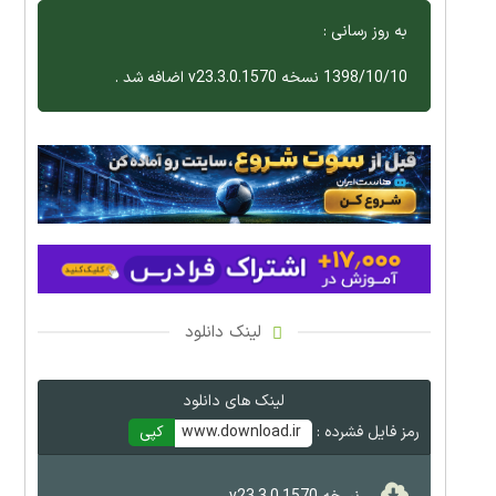
به روز رسانی :
1398/10/10 نسخه v23.3.0.1570 اضافه شد .
لینک دانلود
لینک های دانلود
رمز فایل فشرده :
www.download.ir
کپی