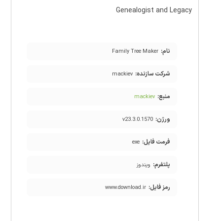
Genealogist and Legacy
نام:
Family Tree Maker
شرکت سازنده:
mackiev
منبع:
mackiev
ورژن:
v23.3.0.1570
فرمت فایل:
exe
پلتفرم:
ویندوز
رمز فایل:
www.download.ir