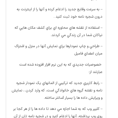
– به سرعت وقايع جديد را ادغام کرده و آنها را از اينترنت به
درون شجره نامه خود ثبت کنيد .
– استفاده از نقشه هاي محاوره اي براي کشف مکان هايي که
نياکان شما در آن زندگي مي کردند.
– طراحي و چاپ نمودارها براي نمايش آنها در منزل و اشتراک
ميان اعضاي فاميل
خصوصيات جديدي که به اين نرم افزار افزوده شده است
عبارتند از:
– رابط کاربري جديد که ترکيبي از المانهاي يک نمودار شجره
نامه و نقشه گروه هاي خانوادگي است، که وارد کردن ، نمايش
و ويرايش داده ها را بسيار آسانتر ساخته.
– کليپر وب که به شما اجازه مي دهد تا داده ها را از هر کجا بر
روي وب برداشته، آنها را ادغام کنيد و در شجره نامه تان از آن