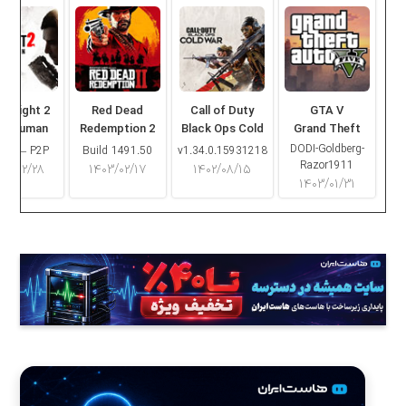
ng Light 2
Red Dead
Call of Duty
GTA V
ay Human
Redemption 2
Black Ops Cold
Grand Theft
War
Auto V
DODI-Goldberg-
16.2 – P2P
Build 1491.50
v1.34.0.15931218
Razor1911
۰۳/۰۲/۲۸
۱۴۰۳/۰۲/۱۷
۱۴۰۲/۰۸/۱۵
۱۴۰۳/۰۱/۳۱