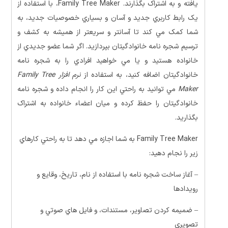
يافته و به اشتراک بگذارند. Family Tree Maker، با استفاده از
يک رابط کاربري جديد و آسان و بسياري خصوصيات جديد، به
شما کمک مي کند تا آسانتر و سريعتر از هميشه به کشف و
ترسيم شجره نامه خانوادگيتان بپردازيد. اگر شما عضو جديدي از
خانواده هستيد و يا مي خواهيد افرادي را به شجره نامه
خانوادگيتان اضافه کنيد، به استفاده از
نرم افزار Family Tree
Maker
مي توانيد به راحتي اين کار را انجام داده و شجره نامه
خانوادگيتان را حفظ کرده و ميان اعضاء خانواده به اشتراک
بگذاريد.
Family Tree Maker به شما اجازه مي دهد تا به راحتي کارهاي
زير را نجام دهيد:
– آغاز ساخت شجره نامه با استفاده از نام، تاريخ، وقايع و
رويدادها
– ضميمه کردن تصاوير، مستندات، و فايل هاي صوتي و
تصويري