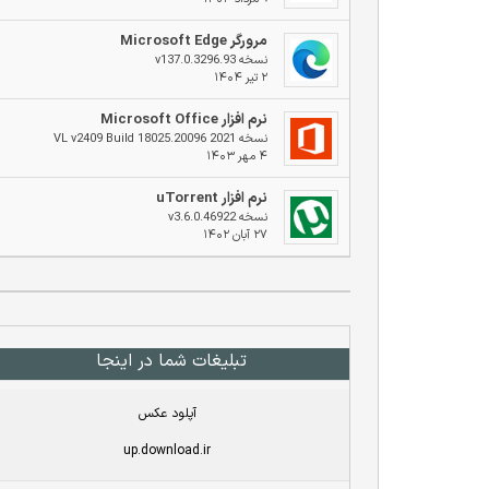
مرورگر Microsoft Edge
نسخه v137.0.3296.93
۲ تیر ۱۴۰۴
نرم افزار Microsoft Office
نسخه 2021 VL v2409 Build 18025.20096
۴ مهر ۱۴۰۳
نرم افزار uTorrent
نسخه v3.6.0.46922
۲۷ آبان ۱۴۰۲
تبلیغات شما در اینجا
آپلود عکس
up.download.ir