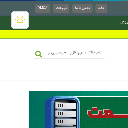
خانه
تماس با ما
تبلیغات
DMCA
بلاگ
نام
بازی
،
نرم
افزار
،
موسیقی
و
...