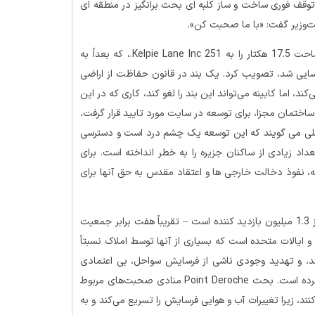
توقف فوری ساخت و ساز کلبه ای بحث برانگیز در منطقه ای
ست‌وزیر گفت: «با ما صحبت کن».
در سپتامبر 2020، کابینه PEI فروش یک ملک کنار اقیانوس به مساحت 17.5 هکتار را به 251 Kelpie Lane Inc.، که بعداً به
اسایی شد، تصویب کرد. یک بند در قانون حفاظت از اراضی
د، اما کابینه می‌تواند این بند را لغو کند، کاری که در این
ساختمان مجزا، برای توسعه در سایت مورد تایید قرار گرفت،
 محلی می گویند که این توسعه یک چشم درد است و دسترسی
اد زیادی از ساکنان جزیره را به خطر انداخته است. برای
ه، نفوذ دخالت خارجی ها و اعتقاد مقدس به حق آنها برای
از جهاتی، اعتراض بیش از یک کلبه بود. PEI هر سال پذیرای بیش از 1.3 میلیون بازدید کننده است – تقریباً هفت برابر جمعیت
و ایالات متحده است که بسیاری از آنها توسط املاک نسبتاً
رشد، و تهدید وجودی ناشی از فرسایش سواحل، بی اعتمادی
مردم محلی نسبت به مالکیت زمین توسط افراد خارجی را تشدید کرده است. بحث Point Deroche منادی صحبت‌های مربوط
ند، زیرا تغییرات آب و هوایی فرسایش را تسریع می‌کند و به