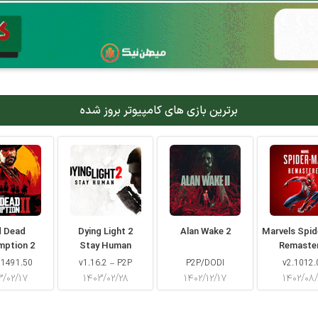
برترین بازی های کامپیوتر بروز شده
d Dead
Dying Light 2
Alan Wake 2
Marvels Spi
mption 2
Stay Human
Remaste
 1491.50
v1.16.2 – P2P
P2P/DODI
v2.1012.
۳/۰۲/۱۷
۱۴۰۳/۰۲/۲۸
۱۴۰۲/۱۲/۱۷
۱۴۰۲/۰۸