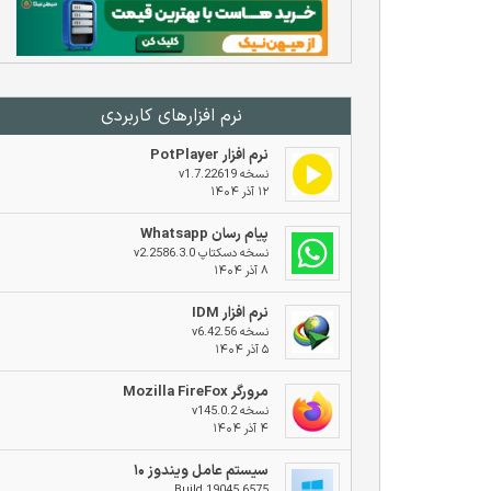
نرم افزار‌های کاربردی
نرم افزار PotPlayer
نسخه v1.7.22619
۱۲ آذر ۱۴۰۴
پیام رسان Whatsapp
نسخه دسکتاپ v2.2586.3.0
۸ آذر ۱۴۰۴
نرم افزار IDM
نسخه v6.42.56
۵ آذر ۱۴۰۴
مرورگر Mozilla FireFox
نسخه v145.0.2
۴ آذر ۱۴۰۴
سیستم عامل ویندوز ۱۰
Build 19045.6575