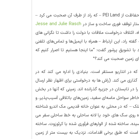
دسامبر گذشته، گروهی از شهروندان نگران جزیره به نام ائتلاف برای حفاظت از PEI Land – که راد از طرف آن صحبت می کرد –
Jesse and Julie Rasch
، ائتلاف درخواست ملاقات با دولت را داشت تا نگرانی های
مین بیان کند. به گفته راد، این ارتباط – همراه با ایمیل‌ها و تماس‌های تلفنی
با تشویق پرشور گفت: “ما اینجا هستیم تا اصرار کنیم که
انواده Jesse Rasch – Jesse & Julie Rasch Foundation که در انتاریو مستقر است، بنیادی را اداره می کند که در
اری می کند. (راش ها به درخواستی برای اظهار نظر ارسال
در تابستان در جزیره گذرانده اند. زمینی که آنها در بخش
خاطر سواحل ماسه‌ای سفید، زمین‌های باتلاقی آسیب‌پذیر، و
لک – که در محلی به عنوان خانه قدیمی مک اندرو شناخته
اده روی سگ های خود یا لانه ساحلی به خط ساحلی سفر می
ده، ساخته شده از الوارهای فرآوری شده با کرئوزوت، ساخته
 است که طبق برخی اقدامات، نزدیک به بیست متر از زمین