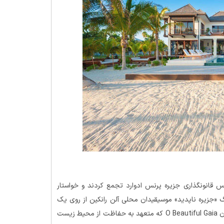
لس قانونگذاری جزیره پرنس ادوارد تجمع کردند و خواستار
«جزیره ناپدید» موسیقیدان محلی آلن رانکین از روی یک
بلندگوی قابل حمل پخش شد. گروهی از زنان جزیره به نام خوانندگان O Beautiful Gaia که متعهد به حفاظت از محیط زیست