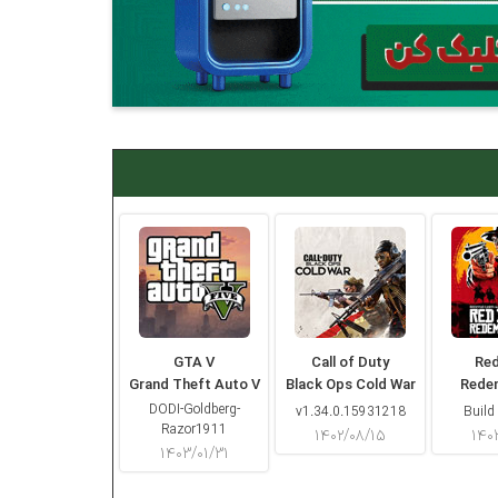
GTA V
Call of Duty
Re
Grand Theft Auto V
Black Ops Cold War
Rede
DODI-Goldberg-
v1.34.0.15931218
Build
Razor1911
۱۴۰۲/۰۸/۱۵
۱۴۰
۱۴۰۳/۰۱/۳۱