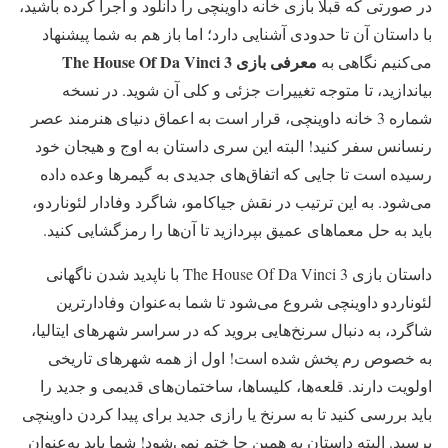
در صورتی که قبلا بازی خانه داوینچی را دانلود و اجرا کرده باشید،
با داستان آن تا حدودی آشنایی دارد؛ اما باز هم به شما پیشنهاد
معرفی بازی The House Of Da Vinci 3
می‌کنیم نگاهی به
بیاندازید، تا متوجه تغییرات جزئی و کلی آن شوید. در نسخه
شماره 3 خانه داوینچی، قرار است به اعماق دنیای هنرمند عصر
رنسانس سفر کنید! البته این سری داستان به اوج و هیجان خود
رسیده است تا جایی که اتفاق‌های جدیدی به گیمرها وعده داده
می‌شود. به این ترتیب در نقش جیاکامو، شاگرد وفادار لئوناردو،
باید به حل معماهای عمیق بپردازید تا آن‌ها را رمزگشایی کنید.
داستان بازی The House Of Da Vinci 3 با ناپدید شدن ناگهانی
لئوناردو داوینچی شروع می‌شود تا شما به‌عنوان وفادارترین
شاگرد، به دنبال سرنخ‌هایی بروید که در سراسر شهرهای ایتالیا،
به خصوص رم پخش شده است! اول از همه شهرهای تاریخی
اولویت دارند. قلعه‌ها، کلیساها، ساختمان‌های قدیمی و جدید را
باید بررسی کنید تا به سرنخ یا رازی جدید برای پیدا کردن داوینچی
برسید. البته داستان به همین جا ختم نمی‌شود! شما باید به‌عنوان