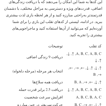
این کدها به شما این امکان را می‌دهند که با دریافت زندگی‌های
اضافی، قدرت‌های ویژه و دسترسی به مراحل مختلف، با دشمنان
قدرتمندتر به‌راحتی مبارزه کنید و از هر لحظه بازی لذت بیشتری
ببرید. در ادامه، لیستی از کدهای تقلب این بازی را برای شما
آورده‌ایم که می‌توانید از آن‌ها استفاده کنید و ماجراجویی‌های
بیشتری را تجربه کنید.
کد تقلب
توضیحات
A, B, C, A, B, C, ↑, ↓,
دریافت 9 زندگی اضافی
↑, ↓
↑, ↓, ↑, ↓, ←, →, ←,
انتخاب هر مرحله (مرحله دلخواه)
→, B
↑, ↓, ←, →, B, A
دریافت همه سلاح‌ها
A, B, C, A, B, C, ↑, ↓
دریافت 2.5 برابر قدرت حمله
A, B, C, B, A, C
افزایش سرعت شخصیت
↑, ↓, ←, →, B, C
حرکت سریع‌تر در حین مبارزه