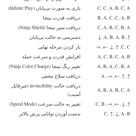
C, C, A, B, C, A
بازی به صورت بی‌پایان (Infinite Play)
B, A, C, C, A, B
دریافت قدرت نینجا
C, A, B, C, B, A
دریافت سپر نینجا (Ninja Shield)
↑, A, B, A, B, ↓
دسترسی به حالت بی‌پایان
C, C, ↑, ↓, ←, →
باز کردن مرحله نهایی
A, C, B, C, A, B
افزایش قدرت و سرعت حمله
A, B, A, C, B, A
تغییر رنگ نینجا (Ninja Color Change)
↑, ↑, ←, →, A
دریافت سلاح مخفی
دریافت حالت invincibility (غیرقابل
A, B, A, B, C, A
آسیب)
↑, ↓, ←, →, C, B
تغییر به حالت سرعت (Speed Mode)
C, ↑, ↓, A, B
بدست آوردن توانایی پرش بالاتر