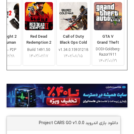
ng Light 2
Red Dead
Call of Duty
GTA V
ay Human
Redemption 2
Black Ops Cold
Grand Theft
War
Auto V
DODI-Goldberg-
16.2 – P2P
Build 1491.50
v1.34.0.15931218
Razor1911
۰۳/۰۲/۲۸
۱۴۰۳/۰۲/۱۷
۱۴۰۲/۰۸/۱۵
۱۴۰۳/۰۱/۳۱
دانلود بازی اندروید Project CARS GO v1.0.0