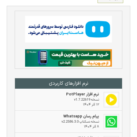
نرم افزار‌های کاربردی
نرم افزار PotPlayer
نسخه v1.7.22619
۱۲ آذر ۱۴۰۴
پیام رسان Whatsapp
نسخه دسکتاپ v2.2586.3.0
۸ آذر ۱۴۰۴