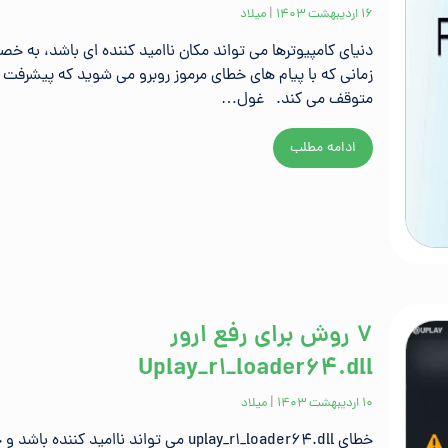
۱۶ اردیبهشت ۱۴۰۳
|
میلاد
دنیای کامپیوترها می تواند مکان ناامید کننده ای باشد، به 
زمانی که با پیام های خطای مرموز روبرو می شوید که پیشرفت ش
متوقف می کند. غول…
ادامه مطلب
7 روش برای رفع ارور
Uplay_r1_loader64.dll
۱۰ اردیبهشت ۱۴۰۳
|
میلاد
خطای uplay_r1_loader64.dll می تواند ناامید کننده با