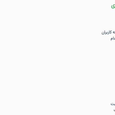
ی
 کاربران
ام
یت