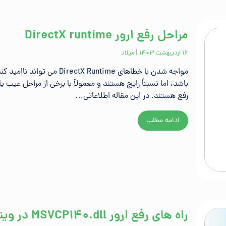
مراحل رفع ارور DirectX runtime
۱۶ اردیبهشت ۱۴۰۳
|
میلاد
مواجه شدن با خطاهای DirectX Runtime می تواند ناامی
باشد، اما نسبتاً رایج هستند و معمولاً با برخی از مراحل عیب یا
رفع هستند. در این مقاله اطلاعاتی…
ادامه مطلب
راه های رفع ارور MSVCP140.dll در ویندوز