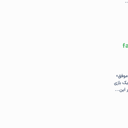
…
fai
غام خطایی مانند «راه‌اندازی درایور Denuvo ناموفق»
یک بازی