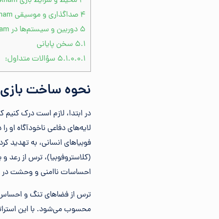
۳
محیط و شرایط بازی Batman Arkham
۴
صداگذاری و موسیقی Batman Arkham
۵
دوربین و سیستم‌ها در Batman Arkham
۵.۱
سخن پایانی
۵.۱.۰.۰.۱
سؤالات متداول:
نحوه ساخت بازی Batman Arkham
در ابتدا، لازم است درک کنیم ک
لایه‌های دفاعی ناخودآگاه او را 
فوبیاهای انسانی، به تهدید کرد
(کلاستروفوبیا)، ترس از رعد و 
احساسات ناامنی و وحشت در اف
ترس از فضاهای تنگ و احساس تن
محسوب می‌شود. با این استراتژ