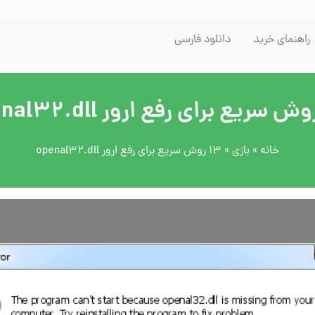
راهنمای خرید
دانلود فارسی
خانه
»
بازی
»
13 روش سریع برای رفع ارور openal32.dll