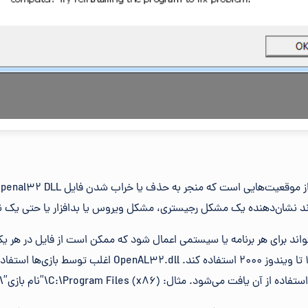
طای openal32.dll می‌تواند برای هر برنامه یا سیستمی اعمال شود که ممکن است از فایل در
مایکروسافت، از جمله ویندوز 11 تا ویندوز 2000 استفاده کند. ll
شود. مثال: C:\Program Files (x86)\”نام بازی”\openal32.dll.