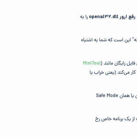
openal32.dl
را به
افت. ساده‌ترین دلیل ممکن برای یک فایل DLL “از دست رفته” این است که شما به اشتباه
فایل رایگان مانند (
MiniTool
کار می‌کند (یعنی خراب یا
اگر به دلیل خطا نمی‌توانید به طور معمول به ویندوز دسترسی پیدا کنید، ویندوز را در حالت ایمن یا همان Safe Mode
ام استفاده از یک برنامه خاص رخ