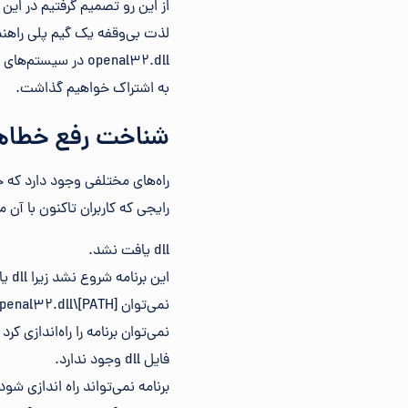
لذت بی‌وقفه یک گیم پلی راهنما
openal32.dll در س
به اشتراک خواهیم گذاشت.
شناخت رفع خطاهای Openal32.dll Not Found ی
رایجی که کاربران تاکنون با آن مو
dll یافت نشد.
این برنامه شروع نشد زیرا dll یافت نشد. «نصب مجدد برنامه ممکن است این مشکل را برطرف کند.»
نمی‌توان [PATH]\openal32.dll را پیدا کرد.
نمی‌توان برنامه را راه‌اندازی کرد زیرا فاقد dll در 
فایل dll وجود ندارد.
برنامه نمی‌تواند راه اندازی شود زیرا dll در رایانه شما وجو