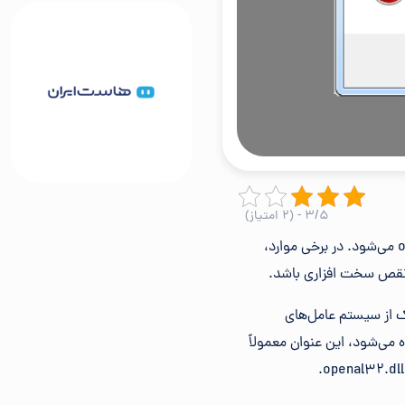
۳/۵ - (۲ امتیاز)
خطاهای Openal32.dll ناشی از موقعیت‌هایی است که منجر به حذف یا خراب شدن فایل openal32 DLL می‌شود. در برخی موارد،
 هر یک از سیستم عامل‌های
OpenAL32.d اغلب توسط بازی‌ها استفاده می‌شود، این عنوان معمولاً