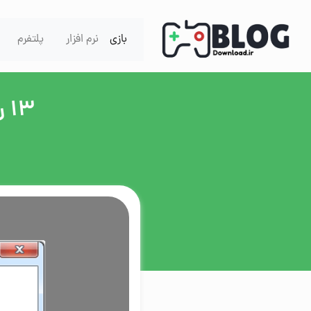
Skip to content
بازی
نرم افزار
پلتفرم
13 روش سریع برای رفع ارور openal32.dll