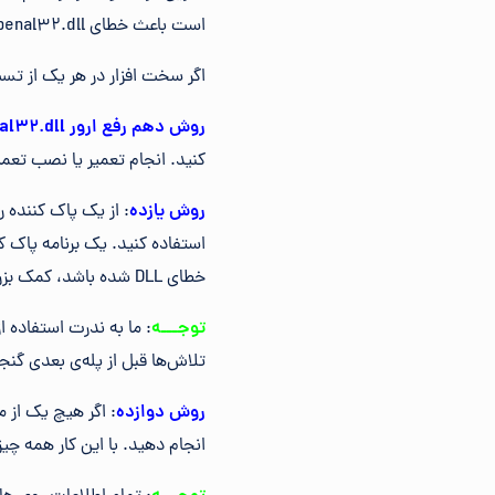
است باعث خطای openal32.dll شوند.
اگر سخت افزار در هر یک از تست‌های شما ب
روش دهم رفع ارور
al32.dll
کنید. انجام تعمیر یا نصب تعمیر راه‌اندازی باید همه فای
روش یازده
: از یک پاک کننده ر
خطای DLL شده باشد، کمک بزرگی است.
توجـــه
: ما به ندرت استفاده ا
تلاش‌ها قبل از پله‌ی بعدی گنجا
روش دوازده
انجام دهید. با این کار همه چ