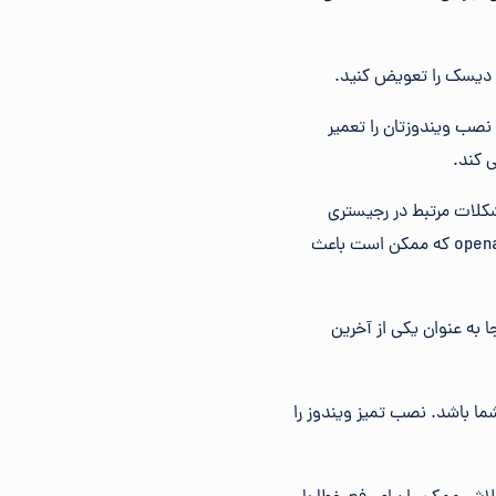
op ذکر شده ناموفق بود، نصب ویندوزتان را تعمیر
کلات مرتبط در رجیستری
استفاده کنید. یک برنامه پاک کننده رجیستری رایگان بتواند با حذف ورودی‌های رجیستری نامعتبر openal32.dll که ممکن است باعث
ا به عنوان یکی از آخرین
ه باید اقدام بعدی شما باشد. نصب تمیز ویندوز را