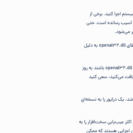
تم اجرا کنید. برخی از
طاهای openal32.dll ممکن است مربوط به ویروس یا سایر بدافزارهای رایانه شما باشد که به فایل DLL آسیب رسانده است. حتی
 می‌شود.
: از System Restore برای لغو تغییرات اخیر سیستم استفاده کنید. اگر مشکوک هستید که خطای openal32.dll به دلیل
: درایورهای دستگاه‌های سخت افزاری را که ممکن است مربوط به openal32.dll باشند به روز
فایل openal32.dll از دست رفته است” دریافت می‌کنید، سعی کنید
 شروع شد، یک درایور را به نسخه‌ای
ور اکثر عیب‌یابی سخت‌افزار را به
ین اجزایی هستند که ممکن