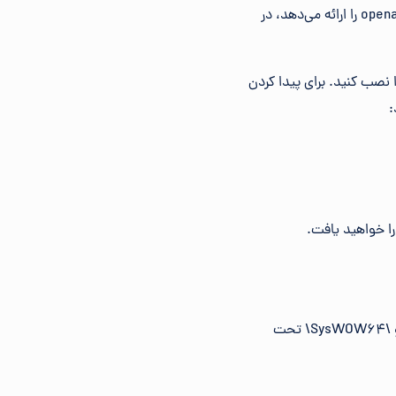
تمام تلاش خود را بکنید تا این مرحله را به پایان برسانید. نصب مجدد برنامه‌ای که فایل openal32.dll را ارائه می‌دهد، در
مشاهده کردید، oalinst.exe را باز کنید تا فایل DLL گم شده را نصب کنید. برای پیدا کردن
: برای دانلود فایل رسمی openal32.dll OpenAL را نصب کنید. فایل در پوشه \System32\ و \SysWOW64\ تحت