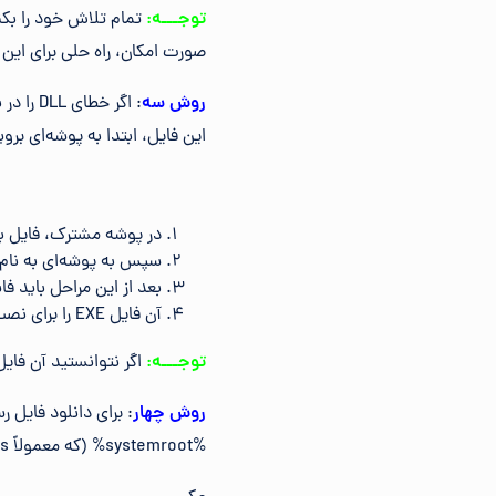
توجـــه:
صورت امکان، راه حلی برای این خطای L
روش سه
این فایل، ابتدا به پوشه‌ای بروید که بازی‌های Steam شما در آن ذخیره می
در پوشه مشترک، فایل بازی را که خطای openal32.dll در
سپس به پوشه‌ای به نام _CommonRedist رفته و OpenAL را باز ک
بعد از این مراحل باید فایلی با عنوان اعداد مانند .0.7.0
آن فایل EXE را برای نصب DLL گم شده باز کنید.
توجـــه:
اگر نتوانستید آن فایل
روش چهار
%systemroot% (که معمولاً C:\Windows\) است کپی می‌شود.