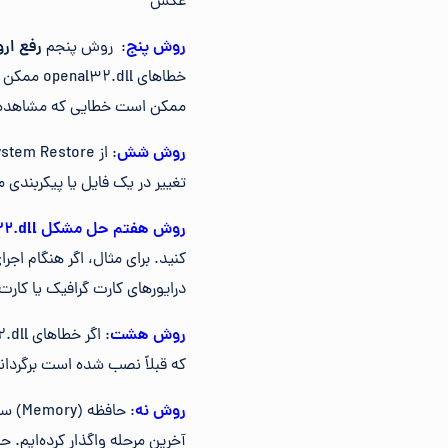
عکس
روش پنج
: روش پنجم
رفع ارور l32.dll
ممکن است خطایی که مشاهده می
روش شش
تغییر در یک فایل یا پیکربندی مهم ایجاد شده است، ore
روش هفتم حل مشکل openal32.dll
درایورهای کارت گرافیک یا کارت
روش هشت
که قبلاً نصب شده است برگردان
روش نه
: حا
آخرین مرحله واگذار کرده‌ایم.