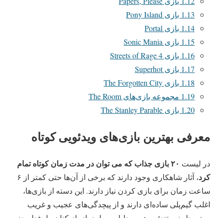
1.12
بازی Papers, Please
1.13
بازی Pony Island
1.14
بازی Portal
1.15
بازی Sonic Mania
1.16
بازی Streets of Rage 4
1.17
بازی Superhot
1.18
بازی The Forgotten City
1.19
مجموعه بازی‌های The Room
1.20
بازی The Stanley Parable
معرفی بهترین بازی‌های ویدئویی کوتاه
۲۰ بازی جذاب که می ‌توان در مدت زمان کوتاه تمام
در لیست
کرد
، آثار شاهکاری وجود دارند که برخی از آن‌ها حتی کمتر از ۶
ساعت زمان برای بازی کردن نیاز دارند. این دسته از بازی‌ها،
اغلب گیم‌پلی ساده‌ای دارند و از پیچدگی‌های عجیب و غریب
برخوردار نیستند؛ به همین دلیل بسیاری از بازیکنان طرفدار چنین