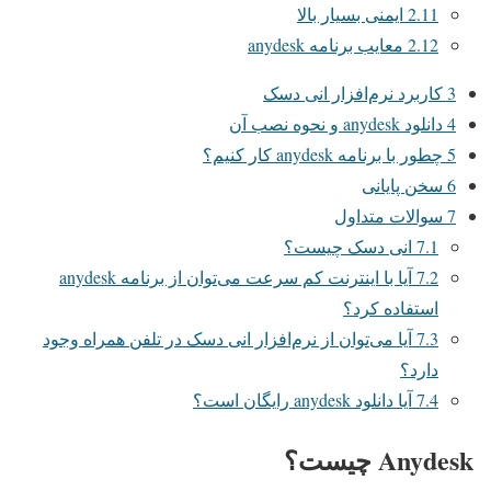
2.11
ایمنی بسیار بالا
2.12
معایب برنامه anydesk
3
کاربرد نرم‌افزار انی دسک
4
دانلود anydesk و نحوه نصب آن
5
چطور با برنامه anydesk کار کنیم؟
6
سخن پایانی
7
سوالات متداول
7.1
انی دسک چیست؟
7.2
آیا با اینترنت کم سرعت می‌توان از برنامه anydesk
استفاده کرد؟
7.3
آیا می‌توان از نرم‌افزار انی دسک در تلفن همراه وجود
دارد؟
7.4
آیا دانلود anydesk رایگان است؟
Anydesk چیست؟