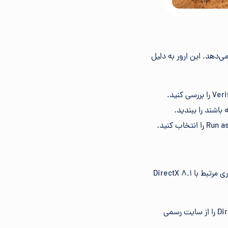
ن رخ می‌دهد. این ارور به دلیل
باشند را ببندید.
بازی جنرال با نسخه‌های قدیمی DirectX سازگار است و بهDirectX 8.1 یا نسخه‌های بالاتر نیاز دارد. اگر اروری مرتبط با DirectX 8.1
: ویندوزهای جدیدتر ممکن است از نسخه‌های قدیمی DirectX پشتیبانی نکنند. DirectX 9 را از سایت رسمی