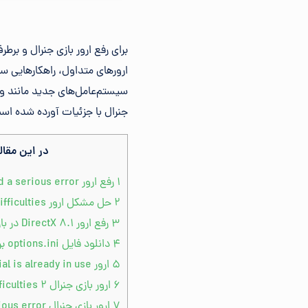
ارورهای متداول، راهکارهایی سا
جنرال با جزئیات آورده شده اس
در این مقال
۱
رفع ارور You have encountered a serious error در بازی جنرال
۲
حل مشکل ارور Technical Difficulties در بازی جنرال
۳
رفع ارور DirectX 8.1 در بازی جنرال
۴
دانلود فایل options.ini برای جنرال
۵
ارور Your serial is already in use در جنرال
۶
ارور بازی جنرال 2 Technical Difficulties
۷
ارور بازی جنرال Sorry a serious error