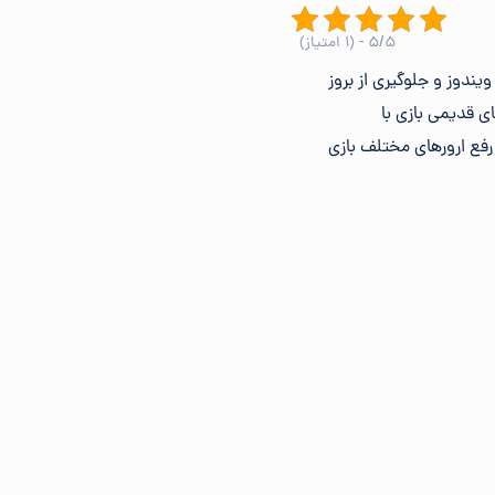
۵/۵ - (۱ امتیاز)
 بازی جنرال و برطرف کردن مشکلات رایج در اجرای بازی Generals و Generals Zero Hour در ویندوز و جلوگیری از بروز
ی قدیمی بازی با
هایی برای رفع ارورهای مختلف بازی