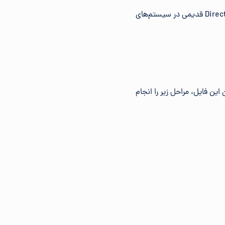
: نرم‌افزارهایی مانند DXWnd می‌توانند بازی‌های قدیمی را با DirectX قدیمی در سیستم‌های
ودن این فایل، مراحل زیر را انجام