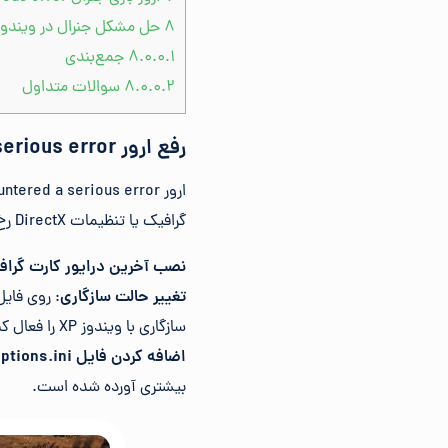
۸
حل مشکل جنرال در ویندوز 
۸.۰.۰.۱
جمع‌بندی
۸.۰.۰.۲
سوالات متداول
رفع ارور You have encountered a serious error در بازی جنرال
ارور You have encountered a serious error یکی از رایج‌ترین مشکلات
گرافیک یا تنظیمات DirectX رخ می‌دهد. برای رفع این مشکل، مراحل زیر را دنبال کنید:
نصب آخرین درایور کارت گرا
تغییر حالت سازگاری
سازگاری با ویندوز XP را فعال کنید.
اضافه کردن فایل options.ini
بیشتری آورده شده است.