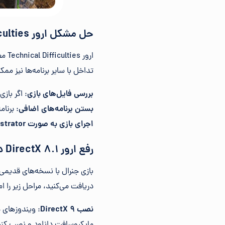
حل مشکل ارور Technical Difficulties در بازی جنرال
ارو
تداخل با سایر برنامه‌ها نیز م
بررسی فایل‌های بازی
: اگر بازی از طری
بستن برنامه‌های اضافی
: برنا
اجرای بازی به صورت Administrator
رفع ارور DirectX 8.1 در بازی جنرال
دریافت می‌کنید، مراحل زیر را ا
نصب DirectX 9
مایکروسافت دانلود و نصب کنی