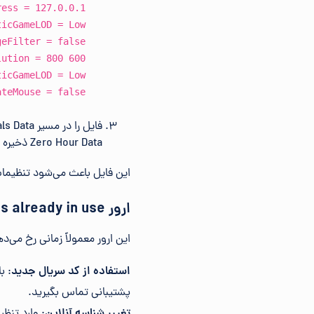
ress = 127.0.0.1
ticGameLOD = Low
geFilter = false
lution = 800 600
ticGameLOD = Low
ateMouse = false
Zero Hour Data ذخیره کنید.
این فایل باعث می‌شود تنظیمات
ارور Your serial is already in use در جنرال
این ارور معمولاً زمانی رخ می‌دهد که یک کد س
استفاده از کد سریال جدید
: ب
پشتیبانی تماس بگیرید.
تغییر شناسه آنلاین
: وارد تنظی