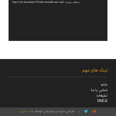
دریافت پرونده: http://cdn.download.ir/?b=dlir-movie&f=uac.mp4
لینک های مهم
خانه
تماس با ما
تبلیغات
DMCA
• طراحی سایت و پشتیبانی توسط
هاست ایران