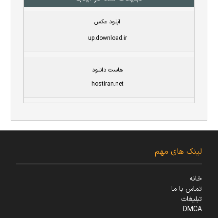
آپلود عکس
up.download.ir
هاست دانلود
hostiran.net
لینک های مهم
خانه
تماس با ما
تبلیغات
DMCA