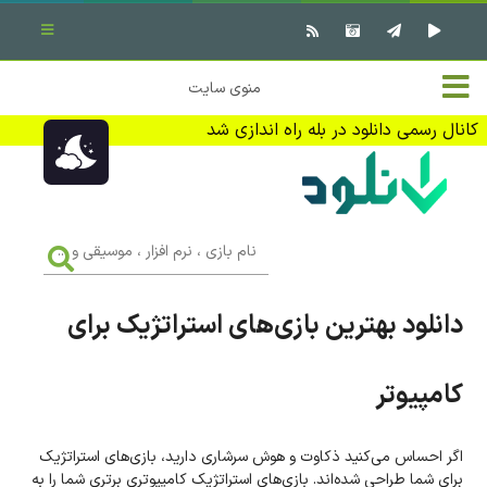
بستن منو
✖
خانه
منوی سایت
نرم افزار کامپیوتر
تماس با ما
کانال رسمی دانلود در بله راه اندازی شد
بازی کامپیوتر
تبلیغات
اندروید
DMCA
نام
بازی
f
،
فیلم
نرم
افزار
دانلود بهترین بازی‌های استراتژیک برای
،
کتاب
موسیقی
و
...
کامپیوتر
وبلاگ
جهت دریافت آخرین اخبار و اطلاعات ما را در کانال رسمی دانلود در
اگر احساس می‌کنید ذکاوت و هوش سرشاری دارید، بازی‌های استراتژیک
بله دنبال کنید (ورود)
برای شما طراحی شده‌اند. بازی‌های استراتژیک کامپیوتری برتری شما را به