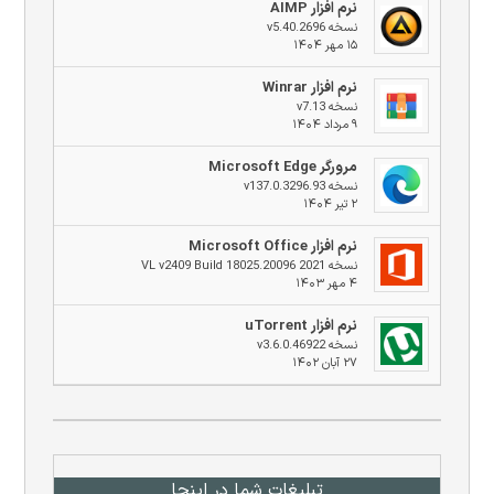
نرم افزار AIMP
نسخه v5.40.2696
۱۵ مهر ۱۴۰۴
نرم افزار Winrar
نسخه v7.13
۹ مرداد ۱۴۰۴
مرورگر Microsoft Edge
نسخه v137.0.3296.93
۲ تیر ۱۴۰۴
نرم افزار Microsoft Office
نسخه 2021 VL v2409 Build 18025.20096
۴ مهر ۱۴۰۳
نرم افزار uTorrent
نسخه v3.6.0.46922
۲۷ آبان ۱۴۰۲
تبلیغات شما در اینجا