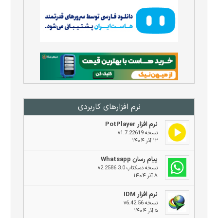
نرم افزار‌های کاربردی
نرم افزار PotPlayer
نسخه v1.7.22619
۱۲ آذر ۱۴۰۴
پیام رسان Whatsapp
نسخه دسکتاپ v2.2586.3.0
۸ آذر ۱۴۰۴
نرم افزار IDM
نسخه v6.42.56
۵ آذر ۱۴۰۴