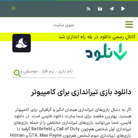
بستن منو
✖
خانه
منوی سایت
نرم افزار کامپیوتر
تماس با ما
کانال رسمی دانلود در بله راه اندازی شد
بازی کامپیوتر
تبلیغات
اندروید
DMCA
نام
بازی
f
،
فیلم
نرم
افزار
دانلود بازی تیراندازی برای کامپیوتر
،
کتاب
موسیقی
و
...
اگر به دنبال بازی‌های تیراندازی هیجان انگیز و گرافیکی برای کامپیوتر
وبلاگ
هستید، بهترین مقصد برای شما سایت دانلود فارسی است. در دانلود
فارسی، شما می‌توانید بازی‌های تیراندازی مختلفی را از جمله بازی‌های
جهت دریافت آخرین اخبار و اطلاعات ما را در کانال رسمی دانلود در
تیراندازی اول شخص هم‌چون Call of Duty و Battlefield گرفته تا
بله دنبال کنید (ورود)
بازی‌های تیراندازی سوم شخص هم‌چون GTA، Max Payne و Hitman