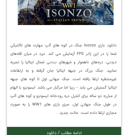
دانلود بازی Isonzo جنگ در کوه های آلپ مهارت های تاکتیکی
شما را در این ژانر FPS آزمایش می کند. نبرد در میان قله‌های
دیدنی، دره‌های ناهموار و شهرهای بت‌نی شمال ایتالیا را تجربه
نمایید. جنگ بزرگ در جبهه ایتالیا جان گرفته و به ارتفاعات
غیرمنتظره ارتقا یافته است. جنگ جهانی اول تا کوه های جبهه
ایتالیا گسترش می یابد – زیبا اما مرگبار می باشد. ایسونزو با الهام
از مبارزه دو ساله برای کنترل دره رودخانه ایسونزو و کوه های آلپ
در طول جنگ جهانی اول، سری بازی های WW1 را به صورت
مجازی ارتقا داده است. حالت جدید…
ادامه مطلب / دانلود