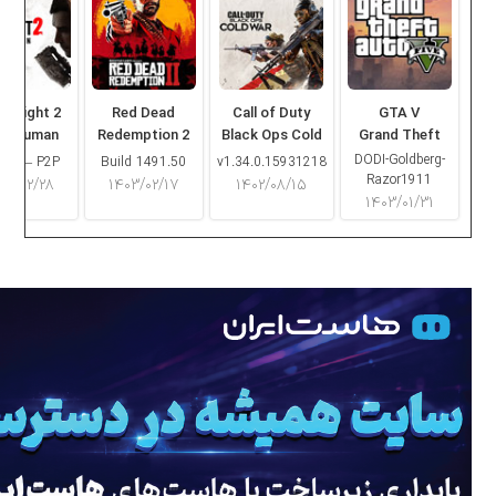
ng Light 2
Red Dead
Call of Duty
GTA V
ay Human
Redemption 2
Black Ops Cold
Grand Theft
War
Auto V
DODI-Goldberg-
16.2 – P2P
Build 1491.50
v1.34.0.15931218
Razor1911
۰۳/۰۲/۲۸
۱۴۰۳/۰۲/۱۷
۱۴۰۲/۰۸/۱۵
۱۴۰۳/۰۱/۳۱