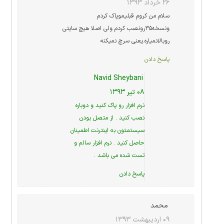
۲۶ خرداد ۱۳۹۳
سلام من کروم قبلیموپاک کردم
ونسخه۳۵رونصب کردم ولی اصلا هیچ سایتی
روبالانمیاره.یعنی سرچ نمیکنه
پاسخ دادن
Navid Sheybani
۰۸ تیر ۱۳۹۳
نرم افزار رو پاک کنید و دوباره
نصب کنید . از متصل بودن
سیستمتون به اینترنت اطمینان
حاصل کنید . نرم افزار سالم و
تست شده می باشد .
پاسخ دادن
محمد
۰۹ اردیبهشت ۱۳۹۳