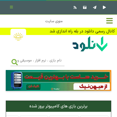
بستن منو
✖
خانه
منوی سایت
نرم افزار کامپیوتر
تماس با ما
کانال رسمی دانلود در بله راه اندازی شد
بازی کامپیوتر
تبلیغات
اندروید
DMCA
نام
بازی
f
،
فیلم
نرم
افزار
،
کتاب
موسیقی
و
...
وبلاگ
برترین بازی های کامپیوتر بروز شده
جهت دریافت آخرین اخبار و اطلاعات ما را در کانال رسمی دانلود در
بله دنبال کنید (ورود)