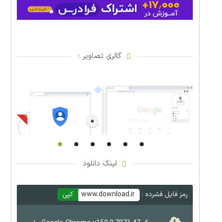
گالری تصاویر :
لینک دانلود
رمز فایل فشرده :
www.download.ir
کپی