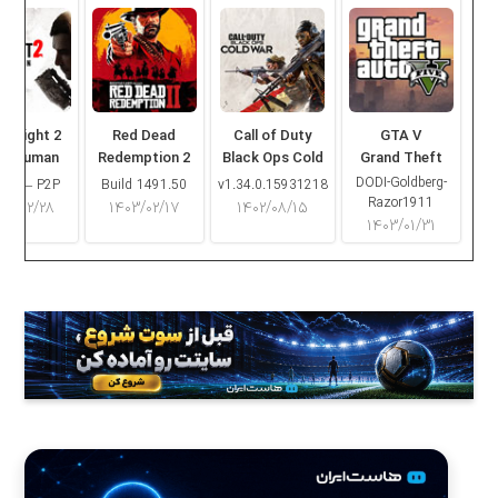
ng Light 2
Red Dead
Call of Duty
GTA V
ay Human
Redemption 2
Black Ops Cold
Grand Theft
War
Auto V
DODI-Goldberg-
16.2 – P2P
Build 1491.50
v1.34.0.15931218
Razor1911
۰۳/۰۲/۲۸
۱۴۰۳/۰۲/۱۷
۱۴۰۲/۰۸/۱۵
۱۴۰۳/۰۱/۳۱