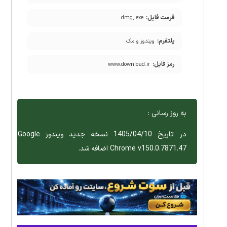
فرمت فایل:
dmg, exe
پلتفرم:
ویندوز و مک
رمز فایل:
www.download.ir
به روز رسانی :
در تاریخ 1405/04/10 نسخه جدید ویندوز Google
Chrome v150.0.7871.47 اضافه شد.