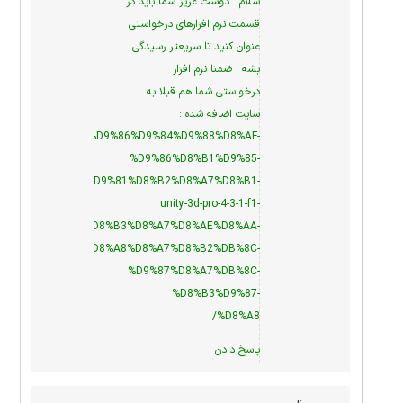
سلام . دوست عزیز شما باید در
قسمت نرم افزارهای درخواستی
عنوان کنید تا سریعتر رسیدگی
بشه . ضمنا نرم افزار
درخواستی شما هم قبلا به
سایت اضافه شده :
d.ir/%D8%AF%D8%A7%D9%86%D9%84%D9%88%D8%AF-
%D9%86%D8%B1%D9%85-
%D8%A7%D9%81%D8%B2%D8%A7%D8%B1-
unity-3d-pro-4-3-1-f1-
%D8%B3%D8%A7%D8%AE%D8%AA-
%D8%A8%D8%A7%D8%B2%DB%8C-
%D9%87%D8%A7%DB%8C-
%D8%B3%D9%87-
%D8%A8/
پاسخ دادن