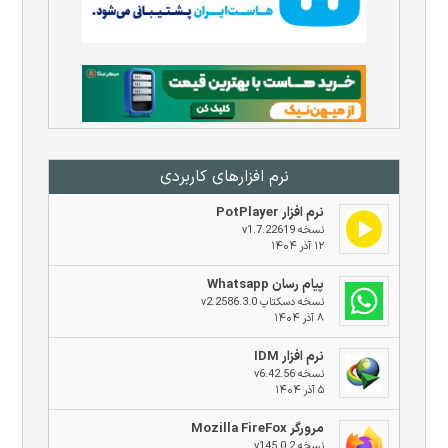
نرم افزار‌های کاربردی
نرم افزار PotPlayer
نسخه v1.7.22619
۱۲ آذر ۱۴۰۴
پیام رسان Whatsapp
نسخه دسکتاپ v2.2586.3.0
۸ آذر ۱۴۰۴
نرم افزار IDM
نسخه v6.42.56
۵ آذر ۱۴۰۴
مرورگر Mozilla FireFox
نسخه v145.0.2