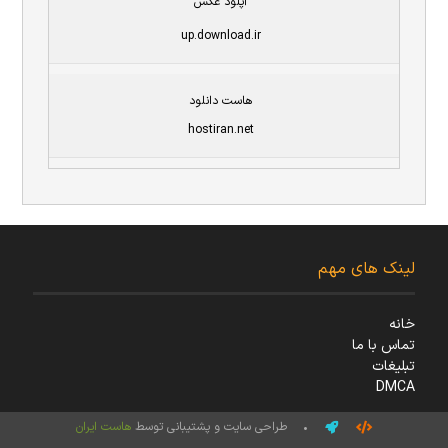
آپلود عکس
up.download.ir
هاست دانلود
hostiran.net
لینک های مهم
خانه
تماس با ما
تبلیغات
DMCA
• طراحی سایت و پشتیبانی توسط
هاست ایران