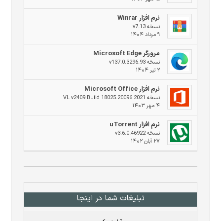
نرم افزار Winrar
نسخه v7.13
۹ مرداد ۱۴۰۴
مرورگر Microsoft Edge
نسخه v137.0.3296.93
۲ تیر ۱۴۰۴
نرم افزار Microsoft Office
نسخه 2021 VL v2409 Build 18025.20096
۴ مهر ۱۴۰۳
نرم افزار uTorrent
نسخه v3.6.0.46922
۲۷ آبان ۱۴۰۲
تبلیغات شما در اینجا