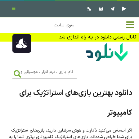
بستن منو
✖
خانه
منوی سایت
نرم افزار کامپیوتر
تماس با ما
کانال رسمی دانلود در بله راه اندازی شد
بازی کامپیوتر
تبلیغات
اندروید
DMCA
نام
بازی
f
،
فیلم
نرم
افزار
دانلود بهترین بازی‌های استراتژیک برای
،
کتاب
موسیقی
و
...
کامپیوتر
وبلاگ
جهت دریافت آخرین اخبار و اطلاعات ما را در کانال رسمی دانلود در
اگر احساس می‌کنید ذکاوت و هوش سرشاری دارید، بازی‌های استراتژیک
بله دنبال کنید (ورود)
برای شما طراحی شده‌اند. بازی‌های استراتژیک کامپیوتری برتری شما را به