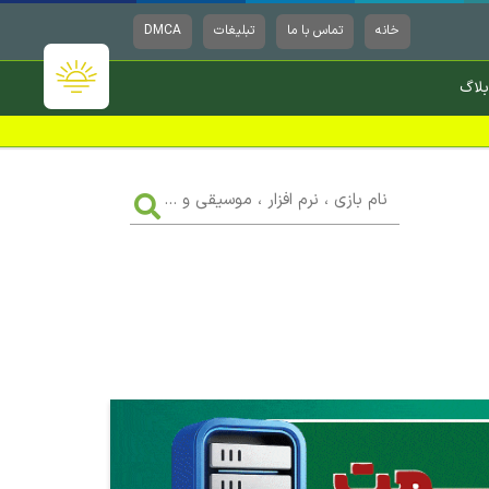
خانه
تماس با ما
تبلیغات
DMCA
بلاگ
نام
بازی
،
نرم
افزار
،
موسیقی
و
...