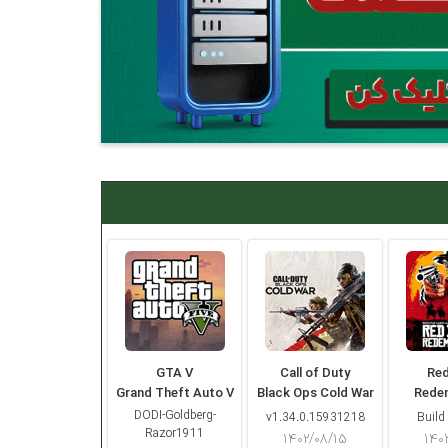
GTA V
Call of Duty
Re
Grand Theft Auto V
Black Ops Cold War
Rede
DODI-Goldberg-
v1.34.0.15931218
Build
Razor1911
۱۴۰۲/۰۸/۱۵
۱۴۰