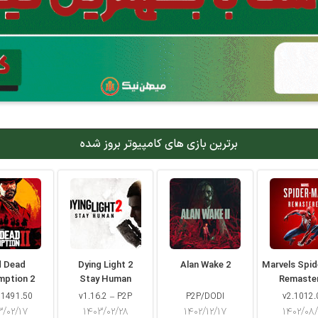
برترین بازی های کامپیوتر بروز شده
d Dead
Dying Light 2
Alan Wake 2
Marvels Spi
mption 2
Stay Human
Remaste
 1491.50
v1.16.2 – P2P
P2P/DODI
v2.1012.
۳/۰۲/۱۷
۱۴۰۳/۰۲/۲۸
۱۴۰۲/۱۲/۱۷
۱۴۰۲/۰۸