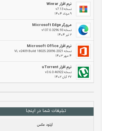
نرم افزار Winrar
نسخه v7.13
۹ مرداد ۱۴۰۴
مرورگر Microsoft Edge
نسخه v137.0.3296.93
۲ تیر ۱۴۰۴
نرم افزار Microsoft Office
نسخه 2021 VL v2409 Build 18025.20096
۴ مهر ۱۴۰۳
نرم افزار uTorrent
نسخه v3.6.0.46922
۲۷ آبان ۱۴۰۲
تبلیغات شما در اینجا
آپلود عکس