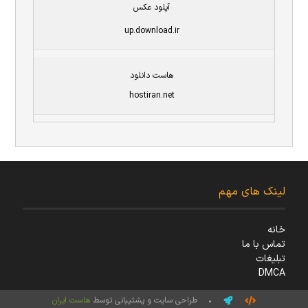
آپلود عکس
up.download.ir
هاست دانلود
hostiran.net
لینک های مهم
خانه
تماس با ما
تبلیغات
DMCA
• طراحی سایت و پشتیبانی توسط
هاست ایران