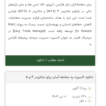
برای معامله‌گران بازار فارکس، کریپتو، کالا، انس طلا و سایر بازارهای
مالی در پلتفرم متاتریدر ۴ (MT4) و متاتریدر ۵ (MT5) طراحی
شده است: این ابزار با هدف ساده‌سازی فرآیند مدیریت معاملات،
کاهش خطاهای انسانی و بهینه‌سازی نسبت ریسک به ریوارد (Risk
to Reward) توسعه یافته است. [Easy Trade Manager] در
تریدینگ فایندر به عنوان اکسپرت مدیریت سرمایه پیشرفته فارکس
با…
ادامه مطلب / دانلود
دانلود اکسپرت پد معامله آسان برای متاتریدر ۴ و ۵
رپرتاژ آگهی
۶۳۰ بازدید
۰۱ تیر ۱۴۰۴
۰ نظر