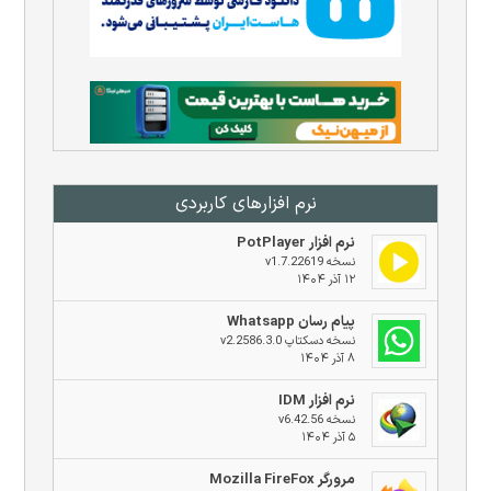
نرم افزار‌های کاربردی
نرم افزار PotPlayer
نسخه v1.7.22619
۱۲ آذر ۱۴۰۴
پیام رسان Whatsapp
نسخه دسکتاپ v2.2586.3.0
۸ آذر ۱۴۰۴
نرم افزار IDM
نسخه v6.42.56
۵ آذر ۱۴۰۴
مرورگر Mozilla FireFox