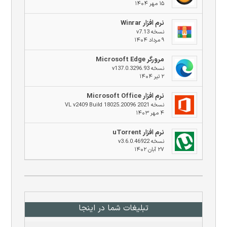
۱۵ مهر ۱۴۰۴
نرم افزار Winrar
نسخه v7.13
۹ مرداد ۱۴۰۴
مرورگر Microsoft Edge
نسخه v137.0.3296.93
۲ تیر ۱۴۰۴
نرم افزار Microsoft Office
نسخه 2021 VL v2409 Build 18025.20096
۴ مهر ۱۴۰۳
نرم افزار uTorrent
نسخه v3.6.0.46922
۲۷ آبان ۱۴۰۲
تبلیغات شما در اینجا