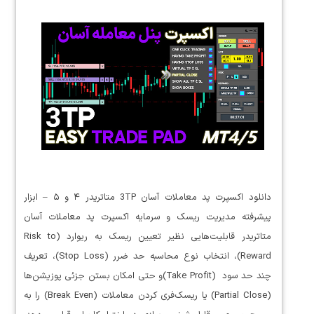
دانلود اکسپرت پد معاملات آسان 3TP متاتریدر ۴ و ۵ – ابزار
پیشرفته مدیریت ریسک و سرمایه اکسپرت پد معاملات آسان
متاتریدر قابلیت‌هایی نظیر تعیین ریسک به ریوارد (Risk to
Reward)، انتخاب نوع محاسبه حد ضرر (Stop Loss)، تعریف
چند حد سود (Take Profit)و حتی امکان بستن جزئی پوزیشن‌ها
(Partial Close) یا ریسک‌فری کردن معاملات (Break Even) را به