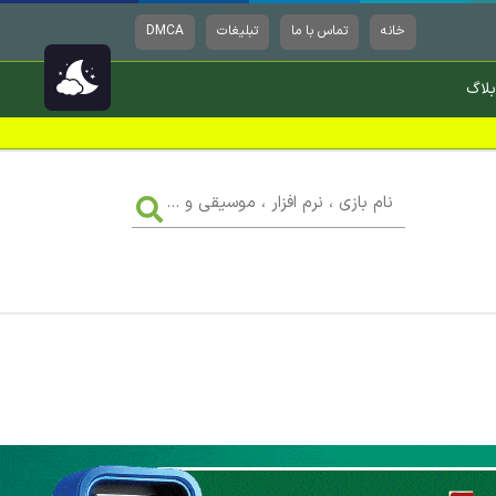
خانه
تماس با ما
تبلیغات
DMCA
بلاگ
نام
بازی
،
نرم
افزار
،
موسیقی
و
...