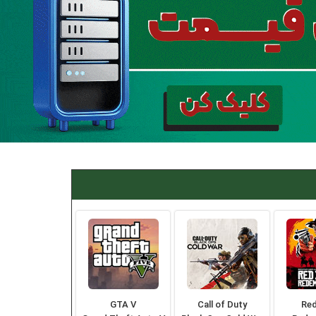
GTA V
Call of Duty
Re