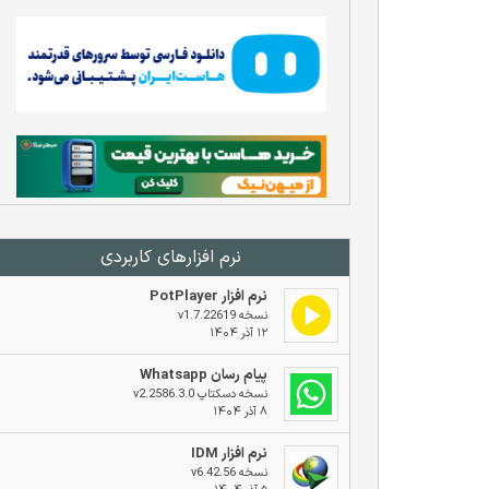
نرم افزار‌های کاربردی
نرم افزار PotPlayer
نسخه v1.7.22619
۱۲ آذر ۱۴۰۴
پیام رسان Whatsapp
نسخه دسکتاپ v2.2586.3.0
۸ آذر ۱۴۰۴
نرم افزار IDM
نسخه v6.42.56