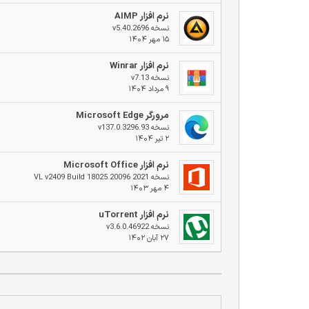
نرم افزار AIMP
نسخه v5.40.2696
۱۵ مهر ۱۴۰۴
نرم افزار Winrar
نسخه v7.13
۹ مرداد ۱۴۰۴
مرورگر Microsoft Edge
نسخه v137.0.3296.93
۲ تیر ۱۴۰۴
نرم افزار Microsoft Office
نسخه 2021 VL v2409 Build 18025.20096
۴ مهر ۱۴۰۳
نرم افزار uTorrent
نسخه v3.6.0.46922
۲۷ آبان ۱۴۰۲