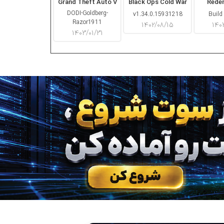
Grand Theft Auto V
Black Ops Cold War
Rede
DODI-Goldberg-
v1.34.0.15931218
Build
Razor1911
۱۴۰۲/۰۸/۱۵
۱۴۰
۱۴۰۳/۰۱/۳۱