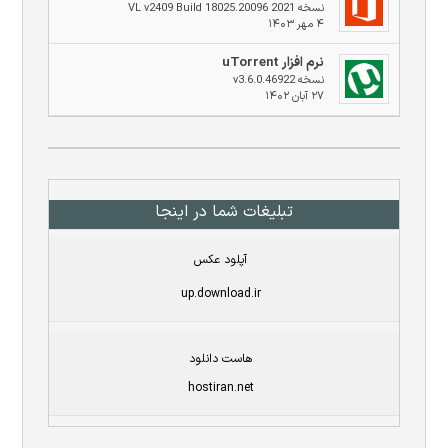
نسخه 2021 VL v2409 Build 18025.20096
۴ مهر ۱۴۰۳
نرم افزار uTorrent
نسخه v3.6.0.46922
۲۷ آبان ۱۴۰۲
تبلیغات شما در اینجا
آپلود عکس
up.download.ir
هاست دانلود
hostiran.net