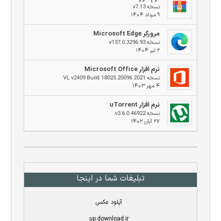
نسخه v7.13
۹ مرداد ۱۴۰۴
مرورگر Microsoft Edge
نسخه v137.0.3296.93
۲ تیر ۱۴۰۴
نرم افزار Microsoft Office
نسخه 2021 VL v2409 Build 18025.20096
۴ مهر ۱۴۰۳
نرم افزار uTorrent
نسخه v3.6.0.46922
۲۷ آبان ۱۴۰۲
تبلیغات شما در اینجا
آپلود عکس
up.download.ir