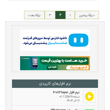
۲
« برگه‌ٔ پیشین
۱
۳
برگهٔ بعد »
نرم افزار‌های کاربردی
نرم افزار PotPlayer
نسخه v1.7.22619
۱۲ آذر ۱۴۰۴