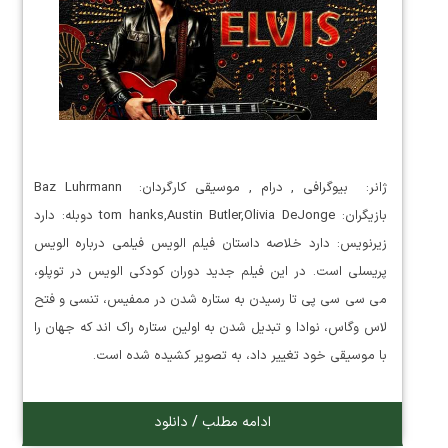
ژانر: بیوگرافی , درام , موسیقی کارگردان: Baz Luhrmann
بازیگران: tom hanks,Austin Butler,Olivia DeJonge دوبله: دارد
زیرنویس: دارد خلاصه داستان فیلم الویس فیلمی درباره الویس
پریسلی است. در این فیلم جدید دوران کودکی الویس در توپلو،
می سی سی پی تا رسیدن به ستاره شدن در ممفیس، تنسی و فتح
لاس وگاس، نوادا و تبدیل شدن به اولین ستاره راک اند که جهان را
با موسیقی خود تغییر داد، به تصویر کشیده شده است.
ادامه مطلب / دانلود