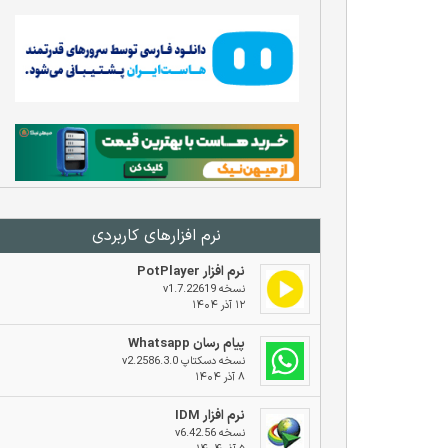
نرم افزار‌های کاربردی
نرم افزار PotPlayer
نسخه v1.7.22619
۱۲ آذر ۱۴۰۴
پیام رسان Whatsapp
نسخه دسکتاپ v2.2586.3.0
۸ آذر ۱۴۰۴
نرم افزار IDM
نسخه v6.42.56