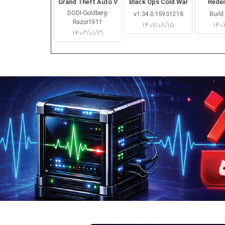
Grand Theft Auto V
Black Ops Cold War
Rede
DODI-Goldberg-
v1.34.0.15931218
Build
Razor1911
۱۴۰۲/۰۸/۱۵
۱۴۰
۱۴۰۳/۰۱/۳۱