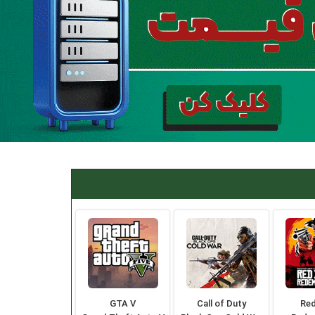
GTA V
Call of Duty
Re