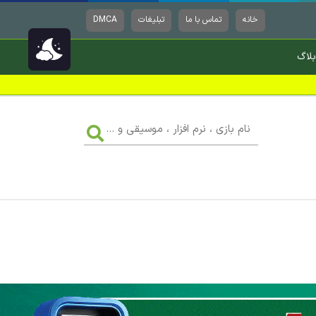
خانه
تماس با ما
تبلیغات
DMCA
بلاگ
نام
بازی
،
نرم
افزار
،
موسیقی
و
...