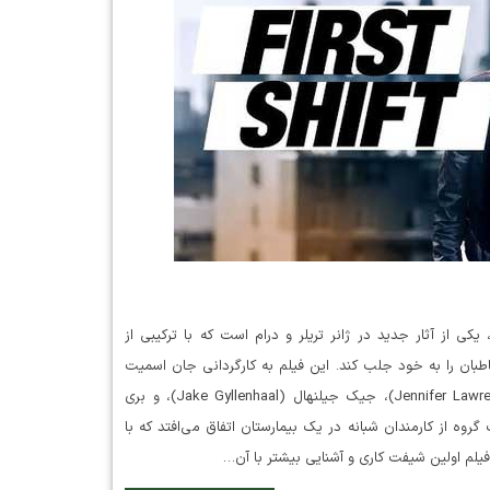
First فیلم First Shift که در سال 2024 اکران شد، یکی از آثار جدید در ژانر تریلر و درام است که با ترکیبی از
بان را به خود جلب کند. این فیلم به کارگردانی جان اسمیت
(John Smith) و با بازیگران برجسته‌ای همچون جنیفر لارنس (Jennifer Lawrence)، جیک جیلنهال (Jake Gyllenhaal)، و بری
محور یک گروه از کارمندان شبانه در یک بیمارستان اتفاق می‌افتد که با
فیلم اولین شیفت کاری و آشنایی بیشتر با آن…