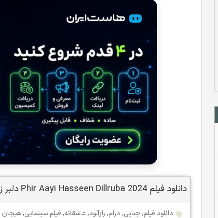
دانلود فیلم Phir Aayi Hasseen Dillruba 2024 دلبر زیبا اومد با زیرنویس چسبیده فارسی
دانلود فیلم
,
جنایی
,
درام
,
رازآلود
,
عاشقانه
,
فیلم سینمایی
,
هیجان ا