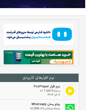
نرم افزار‌های کاربردی
نرم افزار PotPlayer
نسخه v1.7.22619
۱۲ آذر ۱۴۰۴
پیام رسان Whatsapp
نسخه دسکتاپ v2.2586.3.0