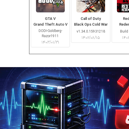
GTA V
Call of Duty
Re
Grand Theft Auto V
Black Ops Cold War
Rede
DODI-Goldberg-
v1.34.0.15931218
Build
Razor1911
۱۴۰۲/۰۸/۱۵
۱۴۰
۱۴۰۳/۰۱/۳۱