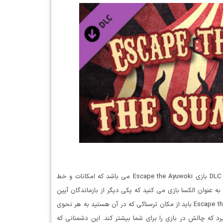
Escape the Ayuwoki – The Summoning جدیدترین پک الحاقی یا DLC بازی Escape the Ayuwoki می باشد که امکانات و خط
دیدی را در این بازی برای شما باز می کند. در این DLC شما به عنوان الکسا بازی می کنید که یکی دیگر از بازماندگان آیین
های این فرقه می باشید. شما در بازی Escape the Ayuwoki – The Summoning باید از مکان ترسناکی که در آن هستید به هر نحوی
یرد که چالش در بازی را برای شما بیشتر کند. این دشمنانی که