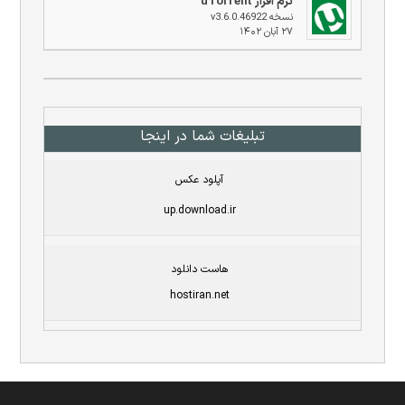
نرم افزار uTorrent
نسخه v3.6.0.46922
۲۷ آبان ۱۴۰۲
تبلیغات شما در اینجا
آپلود عکس
up.download.ir
هاست دانلود
hostiran.net