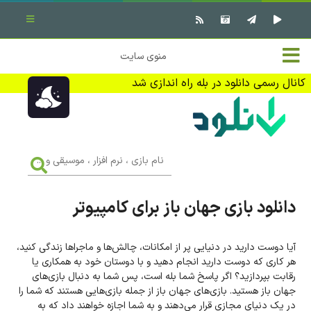
بستن منو
✖
خانه
منوی سایت
نرم افزار کامپیوتر
تماس با ما
کانال رسمی دانلود در بله راه اندازی شد
بازی کامپیوتر
تبلیغات
اندروید
DMCA
نام
بازی
f
،
فیلم
نرم
افزار
دانلود بازی جهان باز برای کامپیوتر
،
کتاب
موسیقی
و
...
آیا دوست دارید در دنیایی پر از امکانات، چالش‌ها و ماجراها زندگی کنید،
وبلاگ
هر کاری که دوست دارید انجام دهید و با دوستان خود به همکاری یا
رقابت بپردازید؟ اگر پاسخ شما بله است، پس شما به دنبال بازی‌های
جهت دریافت آخرین اخبار و اطلاعات ما را در کانال رسمی دانلود در
جهان باز هستید. بازی‌های جهان باز از جمله بازی‌هایی هستند که شما را
بله دنبال کنید (ورود)
در یک دنیای مجازی قرار می‌دهند و به شما اجازه خواهند داد که به