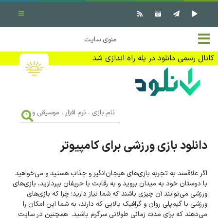
بستن منو
✖
خانه
منوی سایت
نرم افزار کامپیوتر
تماس با ما
کانال رسمی دانلود در بله راه اندازی شد
بازی کامپیوتر
تبلیغات
اندروید
DMCA
نام
بازی
f
،
فیلم
نرم
افزار
دانلود بازی ورزشی برای کامپیوتر
،
کتاب
موسیقی
و
...
اگر علاقمند به تجربه بازی‌های هیجان‌انگیر و جذاب هستید و می‌خواهید
وبلاگ
با دوستان خود به میدان بروید و به رقابت با حریفان بپردازید، بازی‌های
ورزشی می‌توانند آن‌ چیزی باشند که شما نیاز دارید؛ چرا که بازی‌های
جهت دریافت آخرین اخبار و اطلاعات ما را در کانال رسمی دانلود در
ورزشی با گیم‌پلی روان و گرافیک بالایی که دارند، به شما این امکان را
بله دنبال کنید (ورود)
می‌دهند که برای مدت زمانی طولانی سرگرم باشید. همچنین در سایت