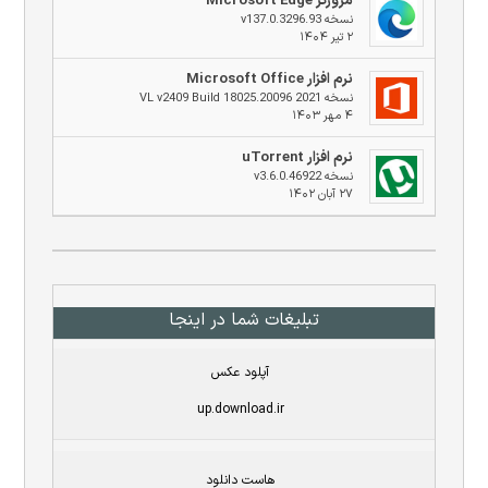
مرورگر Microsoft Edge
نسخه v137.0.3296.93
۲ تیر ۱۴۰۴
نرم افزار Microsoft Office
نسخه 2021 VL v2409 Build 18025.20096
۴ مهر ۱۴۰۳
نرم افزار uTorrent
نسخه v3.6.0.46922
۲۷ آبان ۱۴۰۲
تبلیغات شما در اینجا
آپلود عکس
up.download.ir
هاست دانلود