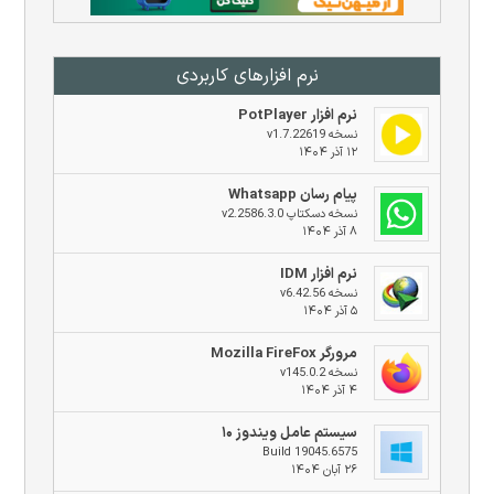
نرم افزار‌های کاربردی
نرم افزار PotPlayer
نسخه v1.7.22619
۱۲ آذر ۱۴۰۴
پیام رسان Whatsapp
نسخه دسکتاپ v2.2586.3.0
۸ آذر ۱۴۰۴
نرم افزار IDM
نسخه v6.42.56
۵ آذر ۱۴۰۴
مرورگر Mozilla FireFox
نسخه v145.0.2
۴ آذر ۱۴۰۴
سیستم عامل ویندوز ۱۰
Build 19045.6575
۲۶ آبان ۱۴۰۴