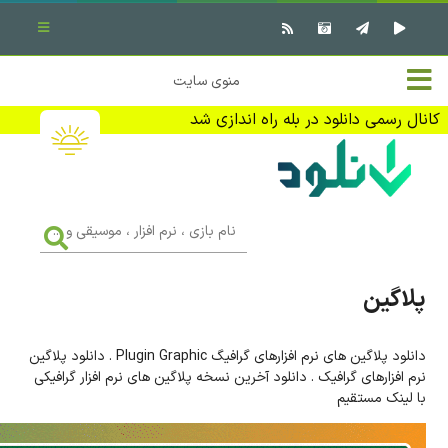
بستن منو
✖
خانه
منوی سایت
نرم افزار کامپیوتر
تماس با ما
کانال رسمی دانلود در بله راه اندازی شد
بازی کامپیوتر
تبلیغات
اندروید
DMCA
نام
بازی
f
،
فیلم
نرم
افزار
پلاگین
،
کتاب
موسیقی
و
...
دانلود پلاگین های نرم افزارهای گرافیگ Plugin Graphic . دانلود پلاگین
وبلاگ
نرم افزارهای گرافیک . دانلود آخرین نسخه پلاگین های نرم افزار گرافیکی
با لینک مستقیم
جهت دریافت آخرین اخبار و اطلاعات ما را در کانال رسمی دانلود در
بله دنبال کنید (ورود)