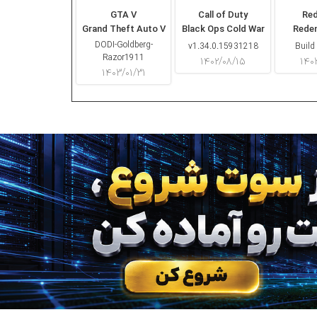
GTA V
Call of Duty
Re
Grand Theft Auto V
Black Ops Cold War
Rede
DODI-Goldberg-
v1.34.0.15931218
Build
Razor1911
۱۴۰۲/۰۸/۱۵
۱۴۰
۱۴۰۳/۰۱/۳۱