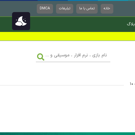
خانه
تماس با ما
تبلیغات
DMCA
بلاگ
نام
بازی
،
نرم
افزار
،
موسیقی
۱
و
...