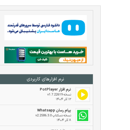
نرم افزار‌های کاربردی
نرم افزار PotPlayer
نسخه v1.7.22619
۱۲ آذر ۱۴۰۴
پیام رسان Whatsapp
نسخه دسکتاپ v2.2586.3.0
۸ آذر ۱۴۰۴