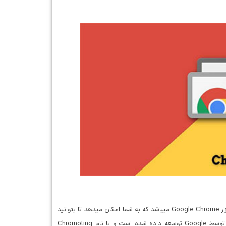
Chrome Remote Desktop نام یکی از افزونه های محبوب برای نرم افزار Google Chrome میباشد که به شما امکان میدهد تا بتوانید
یک کامپیوتر دیگر را از راه دور و با استفاده از پروتکل های خاص که توسط Google توسعه داده شده است و با نام Chromoting