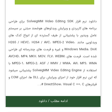
دانلود نرم افزار SolveigMM Video Editing SDK برای طراحی
برنامه های کاربردی و ویرایش ویدئوهای هوشمند مبتنی بر سیستم
عامل ویندور با پشتیبانی از طیف گسترده ای از انواع کدک های
ویدئویی مانند H265 / HEVC، H264 / AVC، MPEG-2 Video،
Windows Media، DivX و غیره و فرمت های چندرسانه ای طراحی
شده است. فرمت های AVCHD، MP4، MKV، MOV، FLV، WEBM،
MPEG-1، MPEG-2، ASF / WMV / WMA، AVI، MP3، WMA با
استفاده از SolveigMM Video Editing Engine پشتیبانی میشود
که این نرم افزار خود از اجزای ویرایش برای DLL ها، اجزای COM و
فیلترهای DirectShow، Visual C ++، C #،…
ادامه مطلب / دانلود