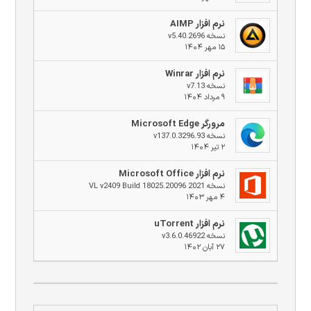
نرم افزار AIMP
نسخه v5.40.2696
۱۵ مهر ۱۴۰۴
نرم افزار Winrar
نسخه v7.13
۹ مرداد ۱۴۰۴
مرورگر Microsoft Edge
نسخه v137.0.3296.93
۲ تیر ۱۴۰۴
نرم افزار Microsoft Office
نسخه 2021 VL v2409 Build 18025.20096
۴ مهر ۱۴۰۳
نرم افزار uTorrent
نسخه v3.6.0.46922
۲۷ آبان ۱۴۰۲