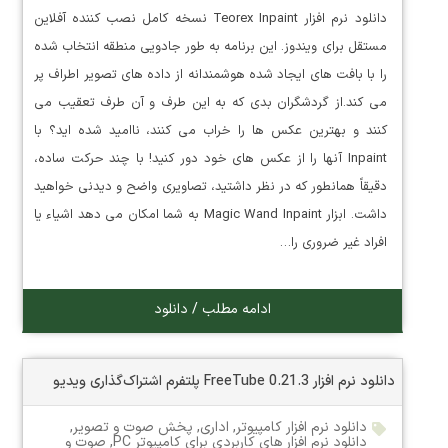
دانلود نرم افزار Teorex Inpaint نسخه کامل نصب کننده آفلاین
مستقل برای ویندوز. این برنامه به طور جادویی منطقه انتخاب شده
را با بافت های ایجاد شده هوشمندانه از داده های تصویر اطراف پر
می کند.از گردشگران بدی که به این طرف و آن طرف تعقیب می
کنند و بهترین عکس ها را خراب می کنند، ناامید شده اید؟ با
Inpaint آنها را از عکس های خود دور کنید! با چند حرکت ساده،
دقیقاً همانطور که در نظر داشتید، تصاویری واضح و دیدنی خواهید
داشت. ابزار Magic Wand Inpaint به شما امکان می دهد اشیاء یا
افراد غیر ضروری را…
ادامه مطلب / دانلود
دانلود نرم افزار FreeTube 0.21.3 پلتفرم اشتراک‌گذاری ویدیو
دانلود نرم افزار کامپیوتر
,
اداری
,
پخش صوت و تصویر
,
دانلود نرم افزار های کاربردی برای کامپیوتر PC
,
صوت و