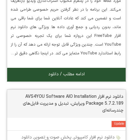
مورد علاقه خود را در پلتفرم محبوب اشتراک‌گذاری ویدیو بازتعریف
می‌کند. این برنامه با در نظر گرفتن حریم خصوصی طراحی شده
است و تضمین می کند که عادات آنلاین شما برای شما باقی می
ماند، بدون ردیابی و جمع آوری داده ها. ویژگی های دانلود نرم
افزار FreeTube این دروازه شما برای یک تجربه خصوصی تر
YouTube است. چندین ویژگی قابل توجه ارائه می دهد که آن را از
رابط استاندارد YouTube متمایز می کند. در اینجا نگاهی دقیق تر…
ادامه مطلب / دانلود
دانلود نرم افزار AVS4YOU Software AIO Installation
Package 5.7.2.189 ویرایش، تبدیل و مدیریت فایل‌های
چندرسانه‌ای
Update
دانلود نرم افزار کامپیوتر
,
پخش صوت و تصویر
,
دانلود