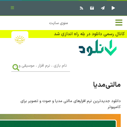
بستن منو
✖
خانه
منوی سایت
نرم افزار کامپیوتر
تماس با ما
کانال رسمی دانلود در بله راه اندازی شد
بازی کامپیوتر
تبلیغات
اندروید
DMCA
نام
بازی
f
،
فیلم
نرم
افزار
مالتی‌مدیا
،
کتاب
موسیقی
و
...
دانلود جدیدترین نرم افزارهای مالتی مدیا و صوت و تصویر برای
وبلاگ
کامپیوتر
جهت دریافت آخرین اخبار و اطلاعات ما را در کانال رسمی دانلود در
بله دنبال کنید (ورود)