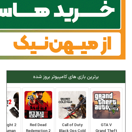
برترین بازی های کامپیوتر بروز شده
ng Light 2
Red Dead
Call of Duty
GTA V
ay Human
Redemption 2
Black Ops Cold
Grand Theft