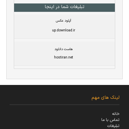
تبلیغات شما در اینجا
آپلود عکس
up.download.ir
هاست دانلود
hostiran.net
لینک های مهم
خانه
تماس با ما
تبلیغات