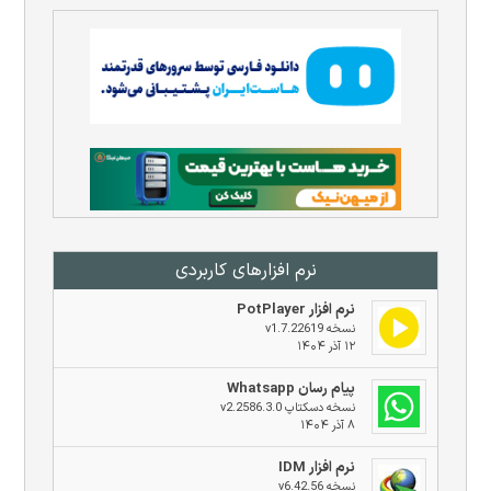
نرم افزار‌های کاربردی
نرم افزار PotPlayer
نسخه v1.7.22619
۱۲ آذر ۱۴۰۴
پیام رسان Whatsapp
نسخه دسکتاپ v2.2586.3.0
۸ آذر ۱۴۰۴
نرم افزار IDM
نسخه v6.42.56