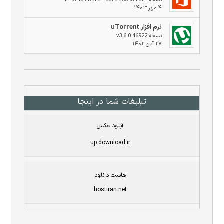
نسخه 2021 VL v2409 Build 18025.20096
۴ مهر ۱۴۰۳
نرم افزار uTorrent
نسخه v3.6.0.46922
۲۷ آبان ۱۴۰۲
تبلیغات شما در اینجا
آپلود عکس
up.download.ir
هاست دانلود
hostiran.net