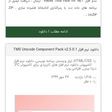
نذم افزار Rebex Total Pack for .NET : ارسال ، دریافت ایمیل از
برنامه های دات نت با رمزگذاری کتابخانه فشرده سازی ZIP ،
UnZIP ،…
ادامه مطلب / دانلود
دانلود نرم افزار TMS Unicode Component Pack v2.5.0.1
HTML/CSS
,
ابزار وبمستر
,
برنامه نویسی
,
دانلود نرم افزار
کامپیوتر
,
دانلود نرم افزار های کاربردی برای کامپیوتر PC
,
دیتا بیس
,
طراحی وب
۱,۶۱۵ بازدید
۲۷ مهر ۱۳۹۹
۰ نظر