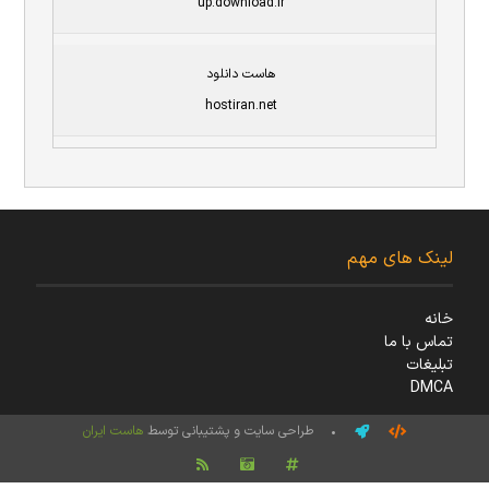
up.download.ir
هاست دانلود
hostiran.net
لینک های مهم
خانه
تماس با ما
تبلیغات
DMCA
• طراحی سایت و پشتیبانی توسط
هاست ایران