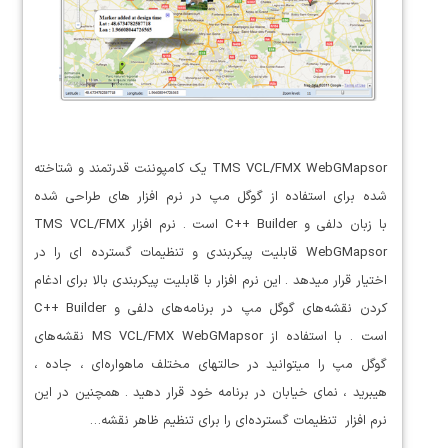
TMS VCL/FMX WebGMapsor یک کامپوننت قدرتمند و شتاخته
شده برای استفاده از گوگل مپ در نرم افزار های طراحی شده
با زبان دلفی و C++ Builder است . نرم افزار TMS VCL/FMX
WebGMapsor قابلیت پیکربندی و تنظیمات گسترده ای را در
اختیار قرار میدهد . این نرم افزار با قابلیت پیکربندی بالا برای ادغام
کردن نقشه‌های گوگل مپ در برنامه‌های دلفی و C++ Builder
است . با استفاده از MS VCL/FMX WebGMapsor نقشه‌های
گوگل مپ را میتوانید در حالتهای مختلف ماهواره‌ای ، جاده ،
هیبرید ، نمای خیابان در برنامه خود قرار دهید . همچنین در این
نرم افزار تنظیمات گسترده‌ای را برای تنظیم ظاهر نقشه…