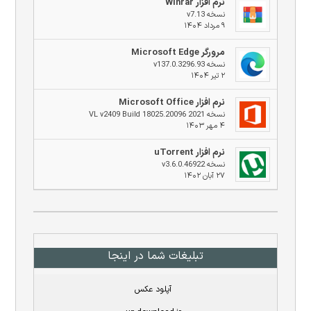
نرم افزار Winrar
نسخه v7.13
۹ مرداد ۱۴۰۴
مرورگر Microsoft Edge
نسخه v137.0.3296.93
۲ تیر ۱۴۰۴
نرم افزار Microsoft Office
نسخه 2021 VL v2409 Build 18025.20096
۴ مهر ۱۴۰۳
نرم افزار uTorrent
نسخه v3.6.0.46922
۲۷ آبان ۱۴۰۲
تبلیغات شما در اینجا
آپلود عکس