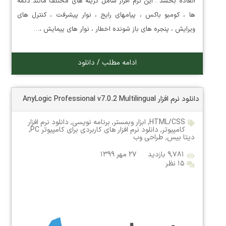
العاده بخشد . این نرم افزار شامل گزینه های مختلف مانند دکمه
ها ، کومبو باکس ، پیامهای رایج ، نوار پیشرفت ، کنترل های
ویرایش ، پنجره های باز شونده اخطار ، نوار های پیمایش ،…
ادامه مطلب / دانلود
دانلود نرم افزار AnyLogic Professional v7.0.2 Multilingual
HTML/CSS
,
ابزار وبمستر
,
برنامه نویسی
,
دانلود نرم افزار
کامپیوتر
,
دانلود نرم افزار های کاربردی برای کامپیوتر PC
,
دیتا بیس
,
طراحی وب
۹,۷۸۱ بازدید
۲۷ مهر ۱۳۹۹
۱۵ نظر