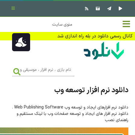
بستن منو
✖
خانه
منوی سایت
نرم افزار کامپیوتر
تماس با ما
کانال رسمی دانلود در بله راه اندازی شد
بازی کامپیوتر
تبلیغات
اندروید
DMCA
نام
بازی
f
،
فیلم
نرم
افزار
دانلود نرم افزار توسعه وب
،
کتاب
موسیقی
و
...
دانلود نرم افزارهای ایجاد و توسعه وب Web Publishing Software .
وبلاگ
دانلود نرم افزار های ایجاد و توسعه صفحات وب با لینک مستقیم و
راهنمای نصب
جهت دریافت آخرین اخبار و اطلاعات ما را در کانال رسمی دانلود در
بله دنبال کنید (ورود)