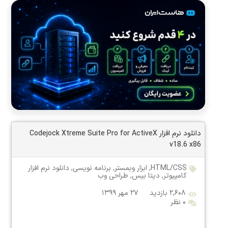
دانلود نرم افزار Codejock Xtreme Suite Pro for ActiveX
v18.6 x86
HTML/CSS
,
ابزار وبمستر
,
برنامه نویسی
,
دانلود نرم افزار
کامپیوتر
,
دیتا بیس
,
طراحی وب
۲,۶۰۸ بازدید
۲۷ مهر ۱۳۹۹
۰ نظر