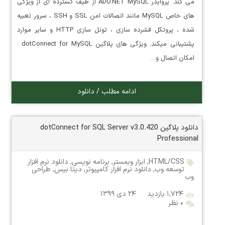
می کند. پروایدر ADO.NET MySQL از طیف گسترده ای از ویژگی
های خاص MySQL مانند اتصالات امن SSL و SSH ، سرور تعبیه
شده ، پروتکل فشرده سازی ، تونل سازی HTTP و سایر موارد
پشتیبانی میکند. ویژگی های پلاگین dotConnect for MySQL :
امکان اتصال و…
ادامه مطلب / دانلود
دانلود پلاگین dotConnect for SQL Server v3.0.420
Professional
HTML/CSS
,
ابزار وبمستر
,
برنامه نویسی
,
دانلود نرم افزار
توسعه وب
,
دانلود نرم افزار کامپیوتر
,
دیتا بیس
,
طراحی
وب
۱,۷۲۴ بازدید
۲۴ دی ۱۳۹۹
۰ نظر