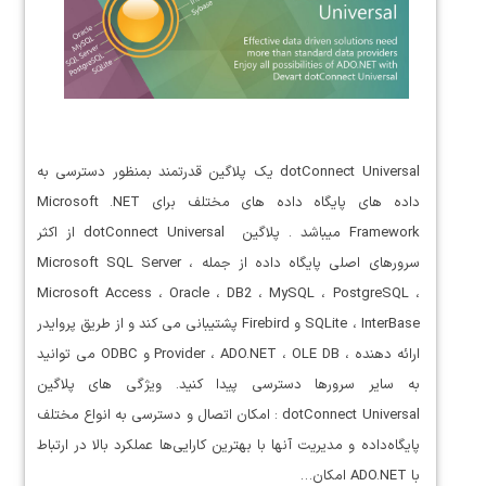
dotConnect Universal یک پلاگین قدرتمند بمنظور دسترسی به
داده های پایگاه داده های مختلف برای Microsoft .NET
Framework میباشد . پلاگین dotConnect Universal از اکثر
سرورهای اصلی پایگاه داده از جمله Microsoft SQL Server ،
Microsoft Access ، Oracle ، DB2 ، MySQL ، PostgreSQL ،
SQLite ، InterBase و Firebird پشتیبانی می کند و از طریق پروایدر
ارائه دهنده ، Provider ، ADO.NET ، OLE DB و ODBC می توانید
به سایر سرورها دسترسی پیدا کنید. ویژگی های پلاگین
dotConnect Universal : امکان اتصال و دسترسی به انواع مختلف
پایگاه‌داده و مدیریت آنها با بهترین کارایی‌ها عملکرد بالا در ارتباط
با ADO.NET امکان…