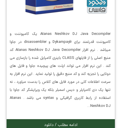
Atanas Neshkov DJ Java Decompiler یک کامپوننت و
کامپوننت قدرتمند برای Dykampaylr و disassembler در جاوا
میباشد . نرم افزار Atanas Neshkov DJ Java Decompiler کد
منبع اصلی را از فایلهای CLASS باینری کامپایل شده را بازسازی می
کند . این نرم افزار می تواند اپلت های پیچیده جاوا و فایل های
دوتایی را تجزیه کند و کد منبع دقیق را تولید نماید . این نرم افزار به
سرعت اطلاعات کلی در مورد فایل های کلاس را بدست میاورد ، نه
تنها یک دی کامپایلر و دیس اسمبلر بلکه یک ویرایشگر کد جاوا با
استفاده از رابط کاربری گرافیکی و syntax می باشد . Atanas
Neshkov DJ…
ادامه مطلب / دانلود