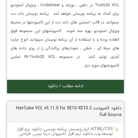
Tools2D VCL در دلفی ، بورلند و CodeGrear ، ویژوال استودیو
برای کمک به برنامه نویسان خواهد آمد . برنامه نویسان دات نت
میتوانند در قالب اسمبلی های دات نت از این کامپوننتها در محیط
ویژوال استودیو بهره مند شوند . کامپوننتهای این مجموعه فوق
العاده بوده و با استفاده از آن برنامه نویسان میتوانند انوع چارت
های میله ای ، خطی ، نمودارهای پراکندگی را ار روی داده های
آماری تولید کنند . در مجموعه Rt-Tools2D VCL تمامی
کامپوننتهای مورد نیاز…
ادامه مطلب / دانلود
دانلود کامپوننت HierCube VCL v5.11.0 for XE10-XE10.2
Full Source
HTML/CSS
,
ابزار وبمستر
,
برنامه نویسی
,
دانلود نرم افزار
توسعه وب
,
دانلود نرم افزار کامپیوتر
,
دیتا بیس
,
طراحی