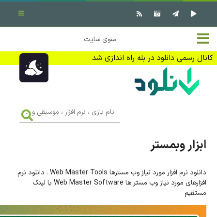
بستن منو
✖
خانه
منوی سایت
نرم افزار کامپیوتر
تماس با ما
کانال رسمی دانلود در بله راه اندازی شد
بازی کامپیوتر
تبلیغات
اندروید
DMCA
نام
بازی
f
،
فیلم
نرم
افزار
ابزار وبمستر
،
کتاب
موسیقی
و
...
دانلود نرم افزار مورد نیاز وب مسترها Web Master Tools . دانلود نرم
وبلاگ
افزارهای مورد نیاز وب مستر ها Web Master Software با لینک
مستقیم
جهت دریافت آخرین اخبار و اطلاعات ما را در کانال رسمی دانلود در
بله دنبال کنید (ورود)