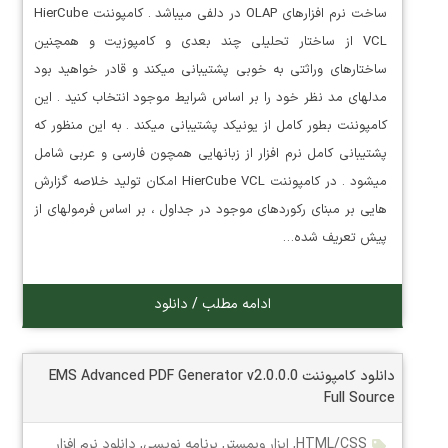
ساخت نرم افزارهای OLAP در دلفی میباشد . کامپوننت HierCube
VCL از ساختار تحلیلی چند بعدی و کامپوزیت و همچنین
ساختارهای وراثتی به خوبی پشتیبانی میکند و قادر خواهید بود
مدلهای مد نظر خود را بر اساس شرایط موجود انتخاب کنید . این
کامپوننت بطور کامل از یونیکد پشتیبانی میکند . به این منظور که
پشتیبانی کامل نرم افزار از زبانهایی همچون فارسی و عربی شامل
میشود . در کامپوننت HierCube VCL امکان تولید خلاصه گزارش
هایی بر مبنای رکوردهای موجود در جداول ، بر اساس فرمولهای از
پیش تعریف شده…
ادامه مطلب / دانلود
دانلود کامپوننت EMS Advanced PDF Generator v2.0.0.0
Full Source
HTML/CSS
,
ابزار وبمستر
,
برنامه نویسی
,
دانلود نرم افزار