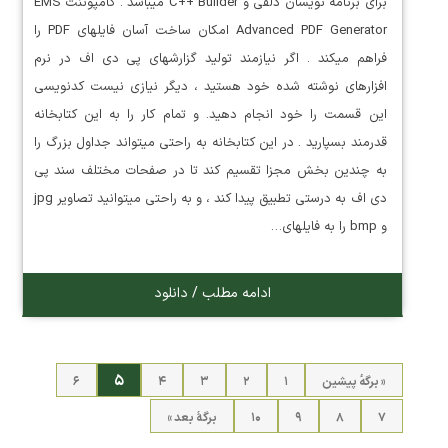
برای برنامه نویسان دلفی و C++ Builder میباشد . کامپوننت EMS
Advanced PDF Generator امکان ساخت آسان فایلهای PDF را
فراهم میکند . اگر نیازمند تولید گزارشهای پی دی اف در نرم
افزارهای نوشته شده خود هستید ، دیگر نیازی نیست کدنویسی
این قسمت را خود انجام دهید. و تمام کار را به این کتابخانه
قدرمند بسپارید . در این کتابخانه به راحتی میتواند جداول بزرگ را
به چندین بخش مجزا تقسیم کند تا در صفحات مختلف سند پی
دی اف به درستی تطبیق پیدا کند ، و به راحتی میتوانید تصاویر jpg
و bmp را به فایلهای…
ادامه مطلب / دانلود
۵
« برگه‌ٔ پیشین
۱
۲
۳
۴
۶
۷
۸
۹
۱۰
برگهٔ بعد »