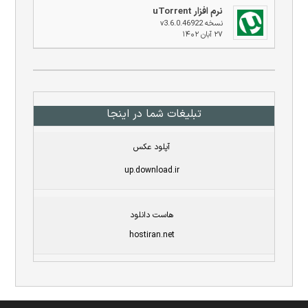
نرم افزار uTorrent
نسخه v3.6.0.46922
۲۷ آبان ۱۴۰۲
تبلیغات شما در اینجا
آپلود عکس
up.download.ir
هاست دانلود
hostiran.net