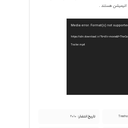
 انیمیشن هستند .
Media error: Format(s) not supporte
https://cdn.download.ir/?b=dlir-movie&f=The-Cat-in-the-
Trailer.mp4
تاریخ انتشار:
۲۰۱۰
Treeh