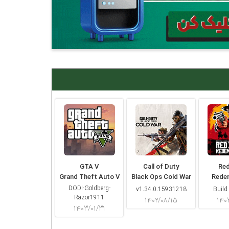
GTA V
Call of Duty
Re
Grand Theft Auto V
Black Ops Cold War
Rede
DODI-Goldberg-
v1.34.0.15931218
Build
Razor1911
۱۴۰۲/۰۸/۱۵
۱۴۰
۱۴۰۳/۰۱/۳۱