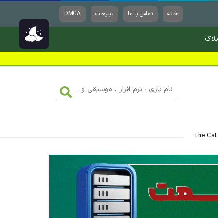
خانه
تماس با ما
تبلیغات
DMCA
بلاگ
نام
بازی
،
نرم
افزار
،
موسیقی
و
...