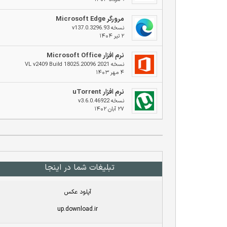
مرورگر Microsoft Edge
نسخه v137.0.3296.93
۲ تیر ۱۴۰۴
نرم افزار Microsoft Office
نسخه 2021 VL v2409 Build 18025.20096
۴ مهر ۱۴۰۳
نرم افزار uTorrent
نسخه v3.6.0.46922
۲۷ آبان ۱۴۰۲
تبلیغات شما در اینجا
آپلود عکس
up.download.ir