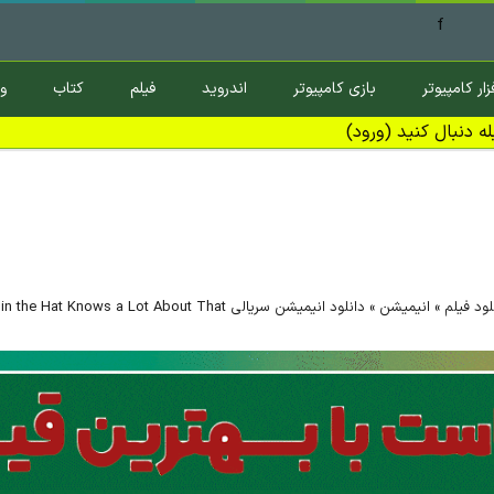
f
زار کامپیوتر
بازی کامپیوتر
اندروید
فیلم
کتاب
و
ه دنبال کنید (ورود)
لود فیلم
»
انیمیشن
»
دانلود انیمیشن سریالی The Cat in the Hat Knows a Lot About That