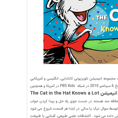
جموعه انیمیشن تلویزیونی کانادایی، انگلیسی و آمریکایی
است که در 7 اوت 2010 در تلویزیون Treehouse در کانادا، در تاریخ 6 سپتامبر 2010 در شبکه PBS Kids در آمریکا و همچنین
انیمیشن The Cat in the Hat Knows a Lot
علاقه مند هستند در جست جوی راه حل و پیدا کردن جواب
ه توسط سوال نیک یا سالی در ابتدا هر قسمت شروع می شود
 داده می شود . اکتشافات علمی طبیعی، آشنایی با طبیعت