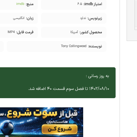
امتیاز imdb:
منبع:
imdb
۶.۵
زیرنویس:
زبان:
ندارد
انگلیسی
محصول کشور:
فرمت فایل:
آمریکا
MP4
نویسنده:
Tony Collingwood
به روز رسانی :
۱۴۰۲/۰۸/۱۰ تا فصل سوم قسمت ۴۰ اضافه شد.