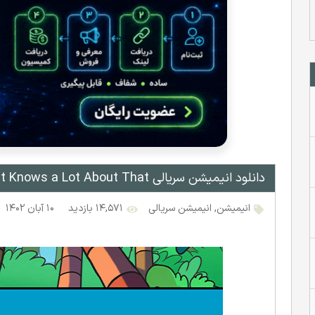
دانلود انیمیشن سریالی The Cat in the Hat Knows a Lot About That
انیمیشن
,
انیمیشن سریالی
۱۴,۵۷۱ بازدید
۱۰ آبان ۱۴۰۲