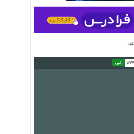
لود
www
کپی