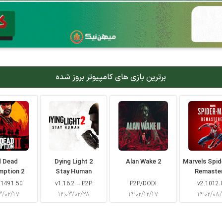
برترین بازی های کامپیوتر بروز شده
d Dead
Dying Light 2
Alan Wake 2
Marvels Spi
mption 2
Stay Human
Remaste
 1491.50
v1.16.2 – P2P
P2P/DODI
v2.1012.
۳/۰۲/۱۷
۱۴۰۳/۰۲/۲۸
۱۴۰۲/۱۲/۱۷
۱۴۰۲/۰۸