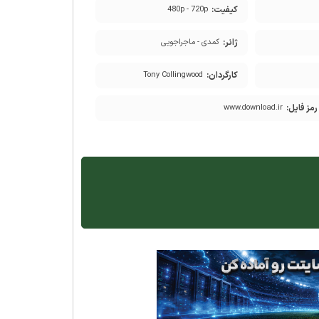
کیفیت:
480p - 720p
ژانر:
کمدی - ماجراجویی
کارگردان:
Tony Collingwood
رمز فایل:
www.download.ir