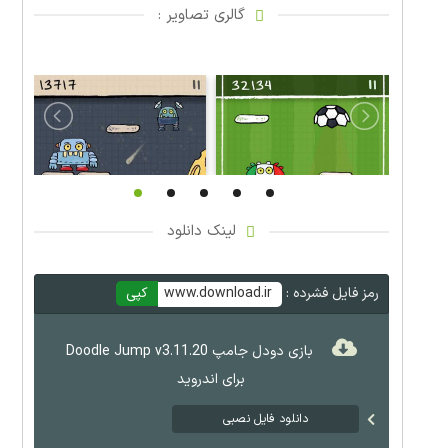
گالری تصاویر :
لینک دانلود
رمز فایل فشرده :
www.download.ir
کپی
بازی دودل جامپ Doodle Jump v3.11.20
برای اندروید
دانلود فایل نصبی