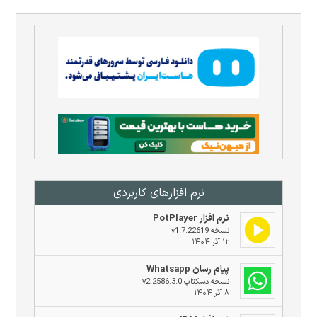
نرم افزار‌های کاربردی
نرم افزار PotPlayer
نسخه v1.7.22619
۱۲ آذر ۱۴۰۴
پیام رسان Whatsapp
نسخه دسکتاپ v2.2586.3.0
۸ آذر ۱۴۰۴