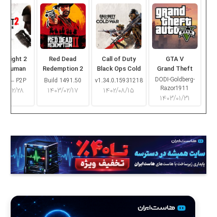
ng Light 2
Red Dead
Call of Duty
GTA V
ay Human
Redemption 2
Black Ops Cold
Grand Theft
War
Auto V
DODI-Goldberg-
16.2 – P2P
Build 1491.50
v1.34.0.15931218
Razor1911
۰۳/۰۲/۲۸
۱۴۰۳/۰۲/۱۷
۱۴۰۲/۰۸/۱۵
۱۴۰۳/۰۱/۳۱