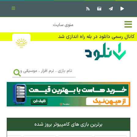
بستن منو
✖
خانه
منوی سایت
نرم افزار کامپیوتر
تماس با ما
کانال رسمی دانلود در بله راه اندازی شد
بازی کامپیوتر
تبلیغات
اندروید
DMCA
نام
بازی
f
،
فیلم
نرم
افزار
،
کتاب
موسیقی
و
...
وبلاگ
برترین بازی های کامپیوتر بروز شده
جهت دریافت آخرین اخبار و اطلاعات ما را در کانال رسمی دانلود در
بله دنبال کنید (ورود)