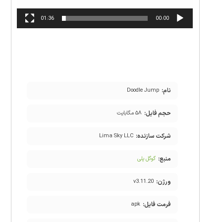
01:36
00:00
نام:
Doodle Jump
حجم فایل:
۵۸ مگابایت
شرکت سازنده:
Lima Sky LLC
منبع:
گوگل پلی
ورژن:
v3.11.20
فرمت فایل:
apk