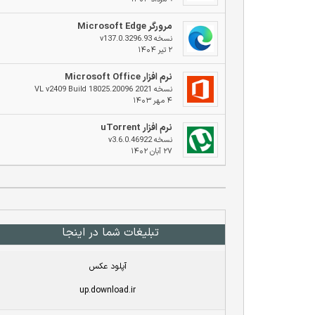
مرورگر Microsoft Edge
نسخه v137.0.3296.93
۲ تیر ۱۴۰۴
نرم افزار Microsoft Office
نسخه 2021 VL v2409 Build 18025.20096
۴ مهر ۱۴۰۳
نرم افزار uTorrent
نسخه v3.6.0.46922
۲۷ آبان ۱۴۰۲
تبلیغات شما در اینجا
آپلود عکس
up.download.ir