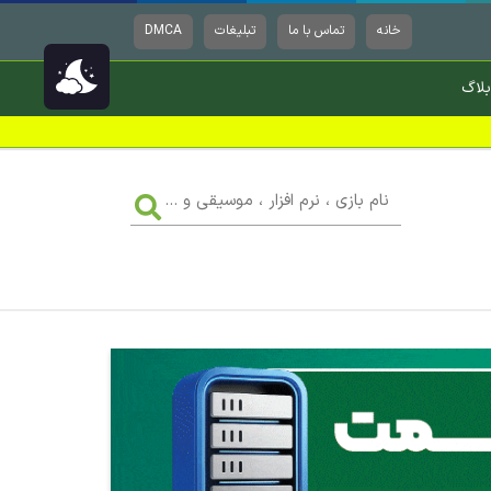
خانه
تماس با ما
تبلیغات
DMCA
بلاگ
نام
بازی
،
نرم
افزار
،
موسیقی
و
...