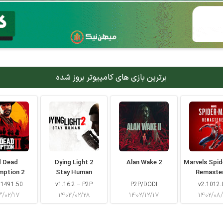
برترین بازی های کامپیوتر بروز شده
d Dead
Dying Light 2
Alan Wake 2
Marvels Spi
mption 2
Stay Human
Remaste
 1491.50
v1.16.2 – P2P
P2P/DODI
v2.1012.
۳/۰۲/۱۷
۱۴۰۳/۰۲/۲۸
۱۴۰۲/۱۲/۱۷
۱۴۰۲/۰۸