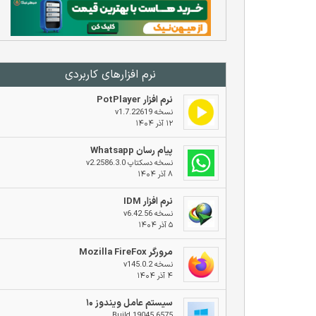
نرم افزار‌های کاربردی
نرم افزار PotPlayer
نسخه v1.7.22619
۱۲ آذر ۱۴۰۴
پیام رسان Whatsapp
نسخه دسکتاپ v2.2586.3.0
۸ آذر ۱۴۰۴
نرم افزار IDM
نسخه v6.42.56
۵ آذر ۱۴۰۴
مرورگر Mozilla FireFox
نسخه v145.0.2
۴ آذر ۱۴۰۴
سیستم عامل ویندوز ۱۰
Build 19045.6575