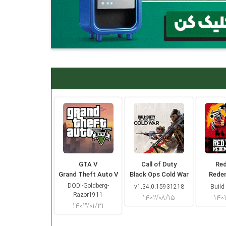
GTA V
Call of Duty
Re
Grand Theft Auto V
Black Ops Cold War
Rede
DODI-Goldberg-
v1.34.0.15931218
Build
Razor1911
۱۴۰۲/۰۸/۱۵
۱۴۰
۱۴۰۳/۰۱/۳۱