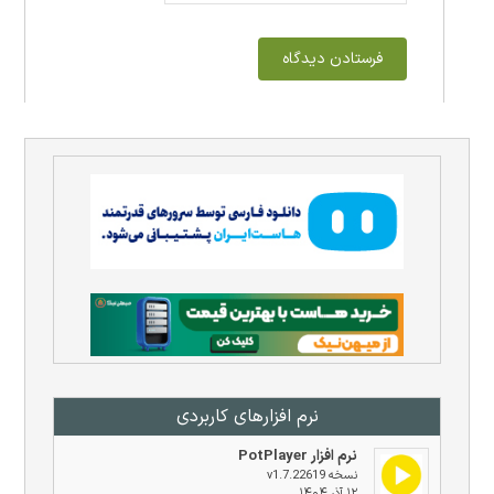
نرم افزار‌های کاربردی
نرم افزار PotPlayer
نسخه v1.7.22619
۱۲ آذر ۱۴۰۴