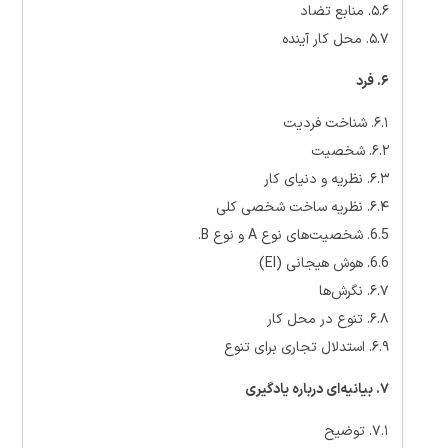
۵.۶. منابع تضاد
۵.۷. محل کار آینده
۶. فرد
۶.۱. شناخت فردیت
۶.۲. شخصیت
۶.۳. نظریه و دنیای کار
۶.۴. نظریه ساخت شخصی کلی
6.5. شخصیت‌های نوع A و نوع B.
6.6. هوش هیجانی (EI)
۶.۷. نگرش‌ها
۶.۸. تنوع در محل کار
۶.۹. استدلال تجاری برای تنوع
۷. بیانیه‌ای درباره یادگیری
۷.۱. توضیح