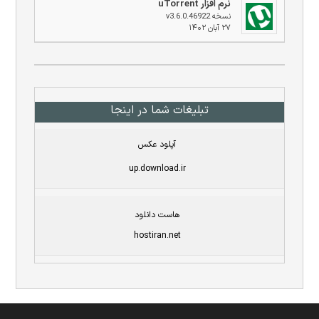
نرم افزار uTorrent
نسخه v3.6.0.46922
۲۷ آبان ۱۴۰۲
تبلیغات شما در اینجا
آپلود عکس
up.download.ir
هاست دانلود
hostiran.net