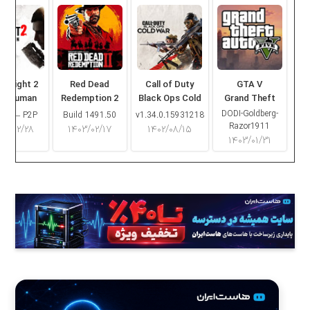
ng Light 2
Red Dead
Call of Duty
GTA V
ay Human
Redemption 2
Black Ops Cold
Grand Theft
War
Auto V
DODI-Goldberg-
16.2 – P2P
Build 1491.50
v1.34.0.15931218
Razor1911
۰۳/۰۲/۲۸
۱۴۰۳/۰۲/۱۷
۱۴۰۲/۰۸/۱۵
۱۴۰۳/۰۱/۳۱