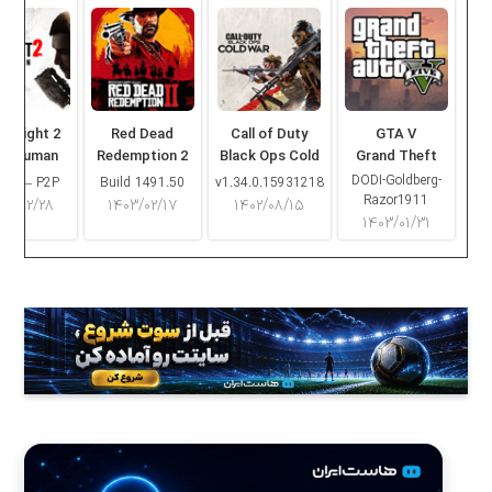
ng Light 2
Red Dead
Call of Duty
GTA V
ay Human
Redemption 2
Black Ops Cold
Grand Theft
War
Auto V
DODI-Goldberg-
16.2 – P2P
Build 1491.50
v1.34.0.15931218
Razor1911
۰۳/۰۲/۲۸
۱۴۰۳/۰۲/۱۷
۱۴۰۲/۰۸/۱۵
۱۴۰۳/۰۱/۳۱