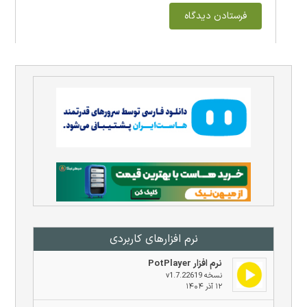
نرم افزار‌های کاربردی
نرم افزار PotPlayer
نسخه v1.7.22619
۱۲ آذر ۱۴۰۴