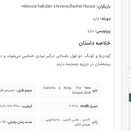
بازیگران:
rebecca hall,dan stevens,Rachel House
دوبله:
دارد
زیرنویس:
دارد
خلاصه داستان
گودزیلا و کونگ، دو غول باستانی درگیر نبردی حماسی می‌شوند و در
ریشه‌شان در جزیره جمجمه دارند.
Godzilla x Kong: The New
نام:
حجم فایل:
حجم هر فای
Empire 2024
امتیاز imdb:
کیفیت:
۱۰۸۰-۷۲۰-۴۸۰
۶.۳/۱۰
اکشن , علمی تخیلی , ماجراجویی ,
ژانر:
مدت زمان پخش:
۱۱۵ دقیقه
هیجان انگیز