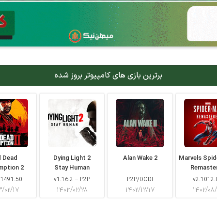
برترین بازی های کامپیوتر بروز شده
d Dead
Dying Light 2
Alan Wake 2
Marvels Spi
mption 2
Stay Human
Remaste
 1491.50
v1.16.2 – P2P
P2P/DODI
v2.1012.
۳/۰۲/۱۷
۱۴۰۳/۰۲/۲۸
۱۴۰۲/۱۲/۱۷
۱۴۰۲/۰۸