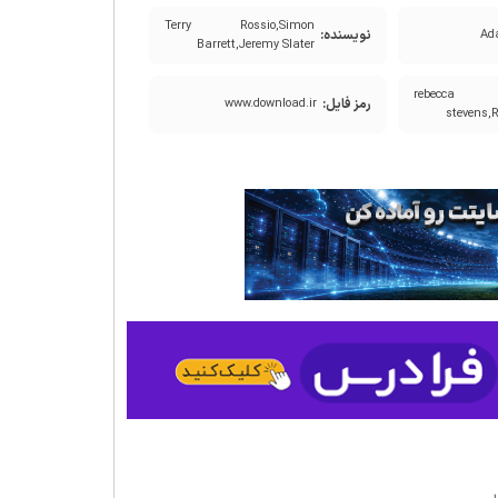
Terry Rossio,Simon
نویسنده:
Ad
Barrett,Jeremy Slater
rebecca 
رمز فایل:
www.download.ir
stevens,