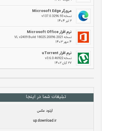
مرورگر Microsoft Edge
نسخه v137.0.3296.93
۲ تیر ۱۴۰۴
نرم افزار Microsoft Office
نسخه 2021 VL v2409 Build 18025.20096
۴ مهر ۱۴۰۳
نرم افزار uTorrent
نسخه v3.6.0.46922
۲۷ آبان ۱۴۰۲
تبلیغات شما در اینجا
آپلود عکس
up.download.ir