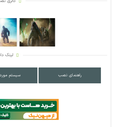
گالری تصاو
لینک دان
راهنمای نصب
سیستم مورد 