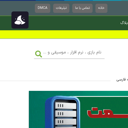
خانه
تماس با ما
تبلیغات
DMCA
بلاگ
نام
بازی
،
نرم
افزار
،
موسیقی
ه فارسی
و
...