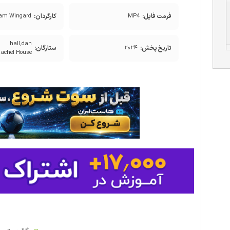
فرمت فایل:
کارگردان:
am Wingard
MP4
hall,dan
تاریخ پخش:
ستارگان:
۲۰۲۴
Rachel House