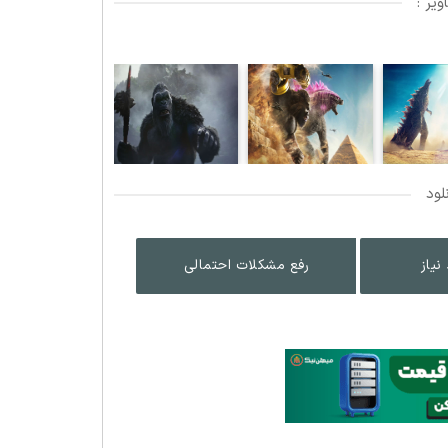
یر :
لود
نیاز
رفع مشکلات احتمالی