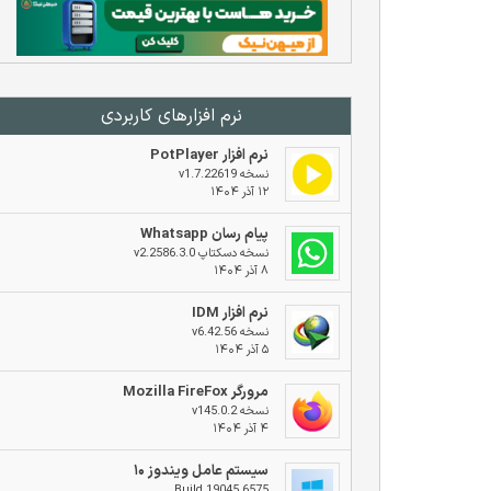
نرم افزار‌های کاربردی
نرم افزار PotPlayer
نسخه v1.7.22619
۱۲ آذر ۱۴۰۴
پیام رسان Whatsapp
نسخه دسکتاپ v2.2586.3.0
۸ آذر ۱۴۰۴
نرم افزار IDM
نسخه v6.42.56
۵ آذر ۱۴۰۴
مرورگر Mozilla FireFox
نسخه v145.0.2
۴ آذر ۱۴۰۴
سیستم عامل ویندوز ۱۰
Build 19045.6575