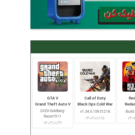
GTA V
Call of Duty
Re
Grand Theft Auto V
Black Ops Cold War
Rede
DODI-Goldberg-
v1.34.0.15931218
Build
Razor1911
۱۴۰۲/۰۸/۱۵
۱۴۰
۱۴۰۳/۰۱/۳۱