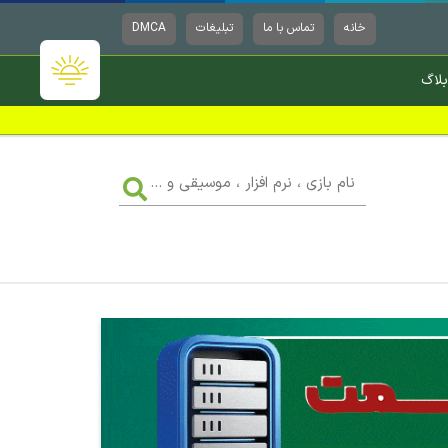
خانه
تماس با ما
تبلیغات
DMCA
بلاگ
نام
بازی
،
نرم
افزار
،
موسیقی
و
...