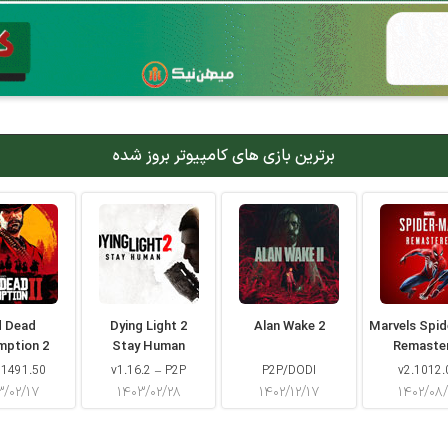
برترین بازی های کامپیوتر بروز شده
d Dead
Dying Light 2
Alan Wake 2
Marvels Spi
mption 2
Stay Human
Remaste
 1491.50
v1.16.2 – P2P
P2P/DODI
v2.1012.
۳/۰۲/۱۷
۱۴۰۳/۰۲/۲۸
۱۴۰۲/۱۲/۱۷
۱۴۰۲/۰۸