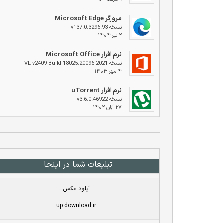
مرورگر Microsoft Edge
نسخه v137.0.3296.93
۲ تیر ۱۴۰۴
نرم افزار Microsoft Office
نسخه 2021 VL v2409 Build 18025.20096
۴ مهر ۱۴۰۳
نرم افزار uTorrent
نسخه v3.6.0.46922
۲۷ آبان ۱۴۰۲
تبلیغات شما در اینجا
آپلود عکس
up.download.ir