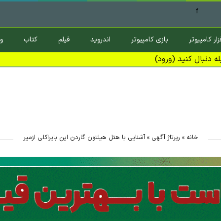
f
زار کامپیوتر
بازی کامپیوتر
اندروید
فیلم
کتاب
و
ه دنبال کنید (ورود)
خانه
»
رپرتاژ آگهی
»
آشنایی با هتل هیلتون گاردن این بایراکلی ازمیر