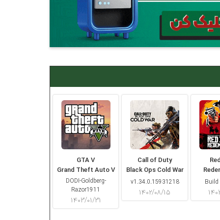
GTA V
Call of Duty
Re
Grand Theft Auto V
Black Ops Cold War
Rede
DODI-Goldberg-
v1.34.0.15931218
Build
Razor1911
۱۴۰۲/۰۸/۱۵
۱۴۰
۱۴۰۳/۰۱/۳۱