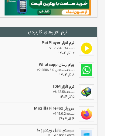
نرم افزار‌های کاربردی
نرم افزار PotPlayer
نسخه v1.7.22619
۱۲ آذر ۱۴۰۴
پیام رسان Whatsapp
نسخه دسکتاپ v2.2586.3.0
۸ آذر ۱۴۰۴
نرم افزار IDM
نسخه v6.42.56
۵ آذر ۱۴۰۴
مرورگر Mozilla FireFox
نسخه v145.0.2
۴ آذر ۱۴۰۴
سیستم عامل ویندوز ۱۰
Build 19045.6575