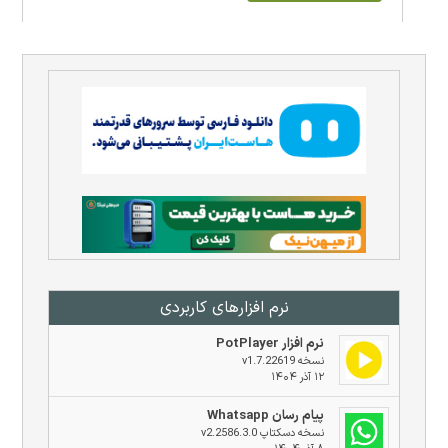
نرم افزار‌های کاربردی
نرم افزار PotPlayer
نسخه v1.7.22619
۱۲ آذر ۱۴۰۴
پیام رسان Whatsapp
نسخه دسکتاپ v2.2586.3.0