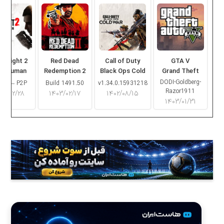
ng Light 2
Red Dead
Call of Duty
GTA V
ay Human
Redemption 2
Black Ops Cold
Grand Theft
War
Auto V
DODI-Goldberg-
16.2 – P2P
Build 1491.50
v1.34.0.15931218
Razor1911
۰۳/۰۲/۲۸
۱۴۰۳/۰۲/۱۷
۱۴۰۲/۰۸/۱۵
۱۴۰۳/۰۱/۳۱