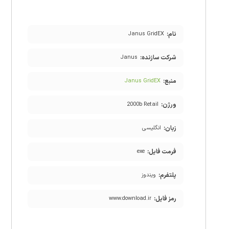
نام:
Janus GridEX
شرکت سازنده:
Janus
منبع:
Janus GridEX
ورژن:
2000b Retail
زبان:
انگلیسی
فرمت فایل:
exe
پلتفرم:
ویندوز
رمز فایل:
www.download.ir