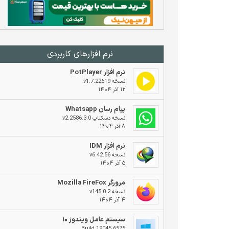
نرم افزار‌های کاربردی
نرم افزار PotPlayer
نسخه v1.7.22619
۱۲ آذر ۱۴۰۴
پیام رسان Whatsapp
نسخه دسکتاپ v2.2586.3.0
۸ آذر ۱۴۰۴
نرم افزار IDM
نسخه v6.42.56
۵ آذر ۱۴۰۴
مرورگر Mozilla FireFox
نسخه v145.0.2
۴ آذر ۱۴۰۴
سیستم عامل ویندوز ۱۰
Build 19045.6575