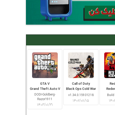
GTA V
Call of Duty
Re
Grand Theft Auto V
Black Ops Cold War
Rede
DODI-Goldberg-
v1.34.0.15931218
Build
Razor1911
۱۴۰۲/۰۸/۱۵
۱۴۰
۱۴۰۳/۰۱/۳۱