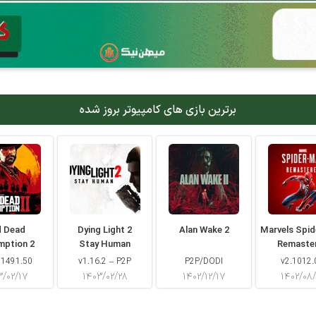
برترین بازی های کامپیوتر بروز شده
d Dead
Dying Light 2
Alan Wake 2
Marvels Spi
mption 2
Stay Human
Remaste
 1491.50
v1.16.2 – P2P
P2P/DODI
v2.1012.
۳/۰۲/۱۷
۱۴۰۳/۰۲/۲۸
۱۴۰۲/۱۲/۱۷
۱۴۰۲/۰۸