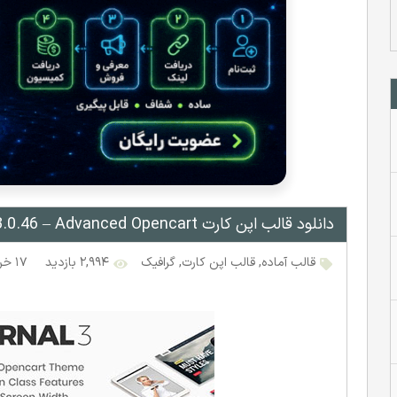
دانلود قالب اپن کارت Journal v3.0.46 – Advanced Opencart
قالب آماده
,
قالب اپن کارت
,
گرافیک
۲,۹۹۴ بازدید
۱۷ خرداد ۱۳۹۹