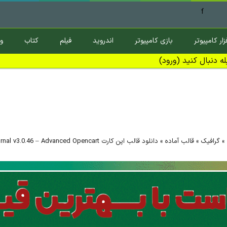
f
زار کامپیوتر
بازی کامپیوتر
اندروید
فیلم
کتاب
و
ه دنبال کنید (ورود)
»
گرافیک
»
قالب آماده
»
دانلود قالب اپن کارت Journal v3.0.46 – Advanced Opencart