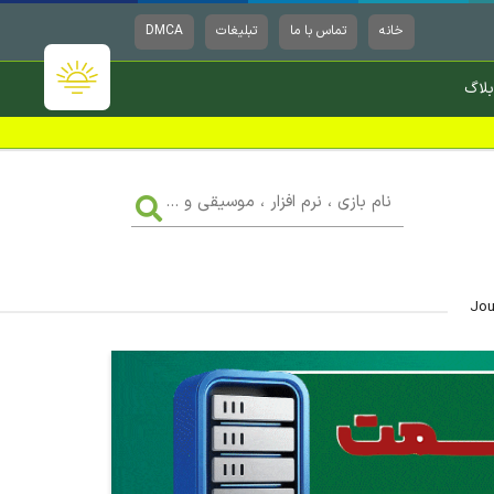
خانه
تماس با ما
تبلیغات
DMCA
بلاگ
نام
بازی
،
نرم
افزار
،
موسیقی
و
...