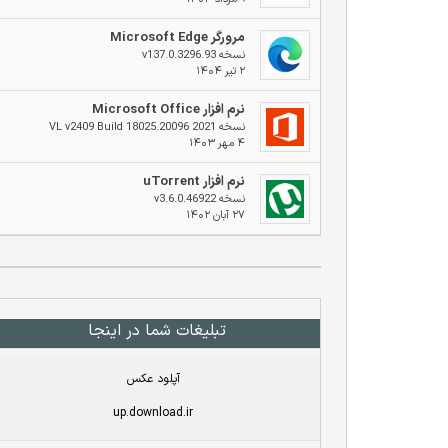
مرورگر Microsoft Edge
نسخه v137.0.3296.93
۲ تیر ۱۴۰۴
نرم افزار Microsoft Office
نسخه 2021 VL v2409 Build 18025.20096
۴ مهر ۱۴۰۳
نرم افزار uTorrent
نسخه v3.6.0.46922
۲۷ آبان ۱۴۰۲
تبلیغات شما در اینجا
آپلود عکس
up.download.ir