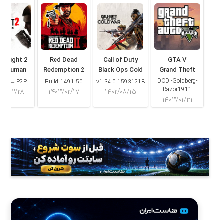
ng Light 2
Red Dead
Call of Duty
GTA V
ay Human
Redemption 2
Black Ops Cold
Grand Theft
War
Auto V
DODI-Goldberg-
16.2 – P2P
Build 1491.50
v1.34.0.15931218
Razor1911
۰۳/۰۲/۲۸
۱۴۰۳/۰۲/۱۷
۱۴۰۲/۰۸/۱۵
۱۴۰۳/۰۱/۳۱