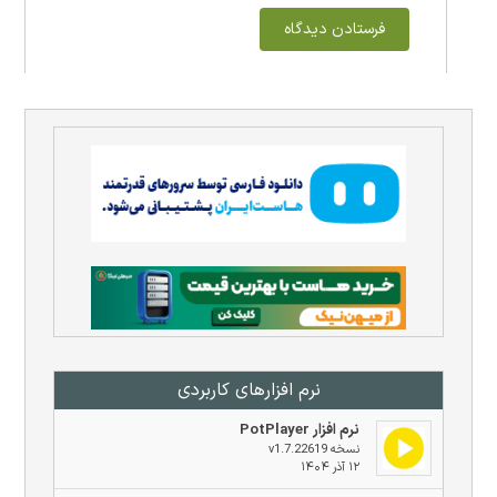
نرم افزار‌های کاربردی
نرم افزار PotPlayer
نسخه v1.7.22619
۱۲ آذر ۱۴۰۴