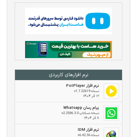
نرم افزار‌های کاربردی
نرم افزار PotPlayer
نسخه v1.7.22619
۱۲ آذر ۱۴۰۴
پیام رسان Whatsapp
نسخه دسکتاپ v2.2586.3.0
۸ آذر ۱۴۰۴
نرم افزار IDM
نسخه v6.42.56