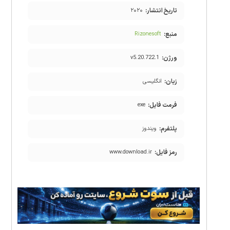
تاریخ انتشار:
۲۰۲۰
منبع:
Rizonesoft
ورژن:
v5.20.722.1
زبان:
انگلیسی
فرمت فایل:
exe
پلتفرم:
ویندوز
رمز فایل:
www.download.ir