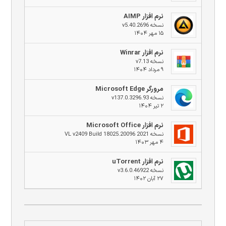
نرم افزار AIMP
نسخه v5.40.2696
۱۵ مهر ۱۴۰۴
نرم افزار Winrar
نسخه v7.13
۹ مرداد ۱۴۰۴
مرورگر Microsoft Edge
نسخه v137.0.3296.93
۲ تیر ۱۴۰۴
نرم افزار Microsoft Office
نسخه 2021 VL v2409 Build 18025.20096
۴ مهر ۱۴۰۳
نرم افزار uTorrent
نسخه v3.6.0.46922
۲۷ آبان ۱۴۰۲