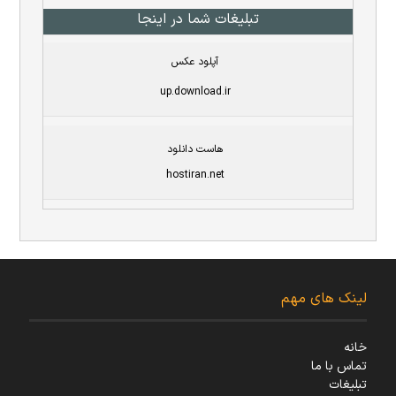
تبلیغات شما در اینجا
آپلود عکس
up.download.ir
هاست دانلود
hostiran.net
لینک های مهم
خانه
تماس با ما
تبلیغات