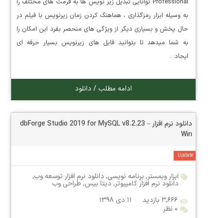
Professional توانایی تبدیل زیر نویس ها به فرمت های مختلف را
به وسیله ابزار رمزگذاری ، هماهنگ کردن زمان زیرنویس با فیلم در
حال پخش و بسیاری دیگر از ویژگی های منحصر بفرد این امکان را
به شما میدهد تا بتوانید فایل های زیرنویس بسیار حرفه ای
ایجاد…
ادامه مطلب / دانلود
دانلود نرم افزار dbForge Studio 2019 for MySQL v8.2.23 –
Win
Update
ابزار وبمستر
,
برنامه نویسی
,
دانلود نرم افزار توسعه وب
,
دانلود نرم افزار کامپیوتر
,
دیتا بیس
,
طراحی وب
۳,۶۶۶ بازدید
۱۱ دی ۱۳۹۸
۰ نظر