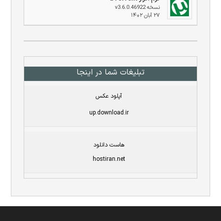
نسخه v3.6.0.46922
۲۷ آبان ۱۴۰۲
تبلیغات شما در اینجا
آپلود عکس
up.download.ir
هاست دانلود
hostiran.net