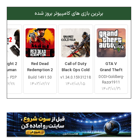
برترین بازی های کامپیوتر بروز شده
ng Light 2
Red Dead
Call of Duty
GTA V
ay Human
Redemption 2
Black Ops Cold
Grand Theft
War
Auto V
DODI-Goldberg-
16.2 – P2P
Build 1491.50
v1.34.0.15931218
Razor1911
۰۳/۰۲/۲۸
۱۴۰۳/۰۲/۱۷
۱۴۰۲/۰۸/۱۵
۱۴۰۳/۰۱/۳۱