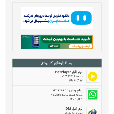
نرم افزار‌های کاربردی
نرم افزار PotPlayer
نسخه v1.7.22619
۱۲ آذر ۱۴۰۴
پیام رسان Whatsapp
نسخه دسکتاپ v2.2586.3.0
۸ آذر ۱۴۰۴
نرم افزار IDM
نسخه v6.42.56