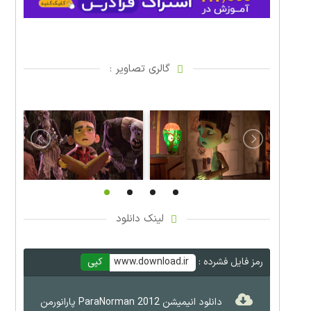
گالری تصاویر :
لینک دانلود
رمز فایل فشرده :
www.download.ir
کپی
دانلود انیمیشن ParaNorman 2012 پارانورمن