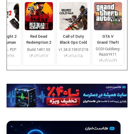
ng Light 2
Red Dead
Call of Duty
GTA V
ay Human
Redemption 2
Black Ops Cold
Grand Theft
War
Auto V
DODI-Goldberg-
16.2 – P2P
Build 1491.50
v1.34.0.15931218
Razor1911
۰۳/۰۲/۲۸
۱۴۰۳/۰۲/۱۷
۱۴۰۲/۰۸/۱۵
۱۴۰۳/۰۱/۳۱