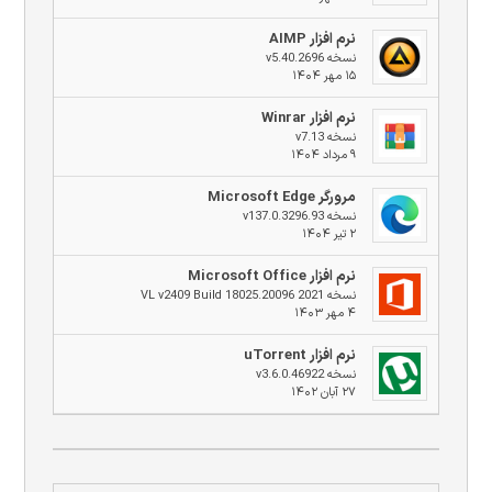
نرم افزار AIMP
نسخه v5.40.2696
۱۵ مهر ۱۴۰۴
نرم افزار Winrar
نسخه v7.13
۹ مرداد ۱۴۰۴
مرورگر Microsoft Edge
نسخه v137.0.3296.93
۲ تیر ۱۴۰۴
نرم افزار Microsoft Office
نسخه 2021 VL v2409 Build 18025.20096
۴ مهر ۱۴۰۳
نرم افزار uTorrent
نسخه v3.6.0.46922
۲۷ آبان ۱۴۰۲