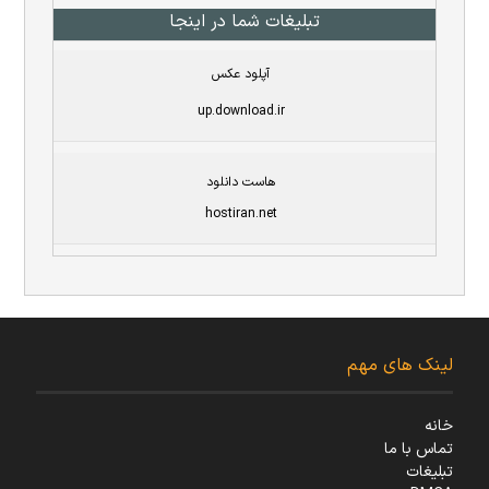
تبلیغات شما در اینجا
آپلود عکس
up.download.ir
هاست دانلود
hostiran.net
لینک های مهم
خانه
تماس با ما
تبلیغات