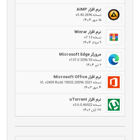
نرم افزار AIMP
نسخه v5.40.2696
۱۵ مهر ۱۴۰۴
نرم افزار Winrar
نسخه v7.13
۹ مرداد ۱۴۰۴
مرورگر Microsoft Edge
نسخه v137.0.3296.93
۲ تیر ۱۴۰۴
نرم افزار Microsoft Office
نسخه 2021 VL v2409 Build 18025.20096
۴ مهر ۱۴۰۳
نرم افزار uTorrent
نسخه v3.6.0.46922
۲۷ آبان ۱۴۰۲