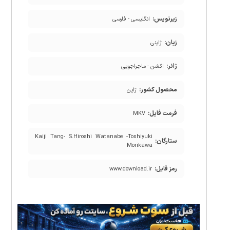
زیرنویس:
انگلیسی - فارسی
زبان:
ژاپنی
ژانر:
اکشن - ماجراجویی
محصول کشور:
ژاپن
فرمت فایل:
MKV
Kaiji Tang- S.Hiroshi Watanabe -Toshiyuki
ستارگان:
Morikawa
رمز فایل:
www.download.ir