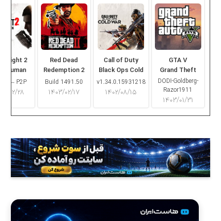
ng Light 2
Red Dead
Call of Duty
GTA V
ay Human
Redemption 2
Black Ops Cold
Grand Theft
War
Auto V
DODI-Goldberg-
16.2 – P2P
Build 1491.50
v1.34.0.15931218
Razor1911
۰۳/۰۲/۲۸
۱۴۰۳/۰۲/۱۷
۱۴۰۲/۰۸/۱۵
۱۴۰۳/۰۱/۳۱