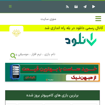
بستن منو
✖
خانه
منوی سایت
نرم افزار کامپیوتر
تماس با ما
کانال رسمی دانلود در بله راه اندازی شد
بازی کامپیوتر
تبلیغات
اندروید
DMCA
نام
بازی
f
،
فیلم
نرم
افزار
،
کتاب
موسیقی
و
...
وبلاگ
برترین بازی های کامپیوتر بروز شده
جهت دریافت آخرین اخبار و اطلاعات ما را در کانال رسمی دانلود در
بله دنبال کنید (ورود)