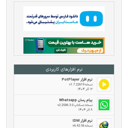
نرم افزار‌های کاربردی
نرم افزار PotPlayer
نسخه v1.7.22619
۱۲ آذر ۱۴۰۴
پیام رسان Whatsapp
نسخه دسکتاپ v2.2586.3.0
۸ آذر ۱۴۰۴
نرم افزار IDM
نسخه v6.42.56