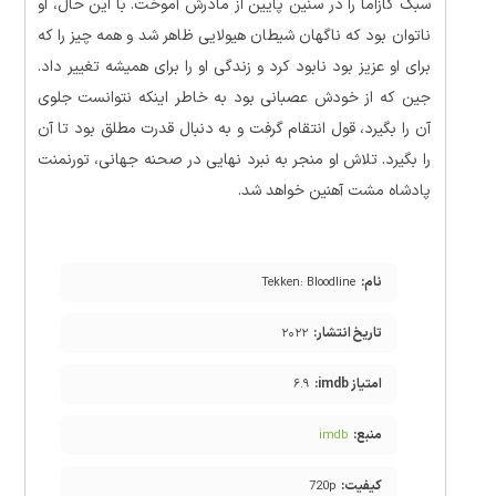
سبک کازاما را در سنین پایین از مادرش آموخت. با این حال، او
ناتوان بود که ناگهان شیطان هیولایی ظاهر شد و همه چیز را که
برای او عزیز بود نابود کرد و زندگی او را برای همیشه تغییر داد.
جین که از خودش عصبانی بود به خاطر اینکه نتوانست جلوی
آن را بگیرد، قول انتقام گرفت و به دنبال قدرت مطلق بود تا آن
را بگیرد. تلاش او منجر به نبرد نهایی در صحنه جهانی، تورنمنت
پادشاه مشت آهنین خواهد شد.
نام:
Tekken: Bloodline
تاریخ انتشار:
۲۰۲۲
امتیاز imdb:
۶.۹
منبع:
imdb
کیفیت:
720p