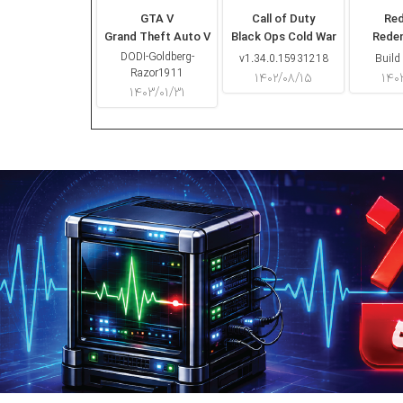
GTA V
Call of Duty
Re
Grand Theft Auto V
Black Ops Cold War
Rede
DODI-Goldberg-
v1.34.0.15931218
Build
Razor1911
۱۴۰۲/۰۸/۱۵
۱۴۰
۱۴۰۳/۰۱/۳۱