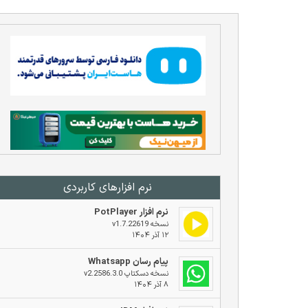
نرم افزار‌های کاربردی
نرم افزار PotPlayer
نسخه v1.7.22619
۱۲ آذر ۱۴۰۴
پیام رسان Whatsapp
نسخه دسکتاپ v2.2586.3.0
۸ آذر ۱۴۰۴