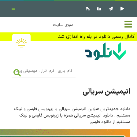
بستن منو
✖
خانه
منوی سایت
نرم افزار کامپیوتر
تماس با ما
کانال رسمی دانلود در بله راه اندازی شد
بازی کامپیوتر
تبلیغات
اندروید
DMCA
نام
بازی
f
،
فیلم
نرم
افزار
انیمیشن سریالی
،
کتاب
موسیقی
و
...
دانلود جدیدترین عناوین انیمیشن سریالی با زیرنویس فارسی و لینک
وبلاگ
مستقیم . دانلود انیمیشن سریالی همراه با زیرنویس فارسی و لینک
مستقیم از دانلود فارسی
جهت دریافت آخرین اخبار و اطلاعات ما را در کانال رسمی دانلود در
بله دنبال کنید (ورود)