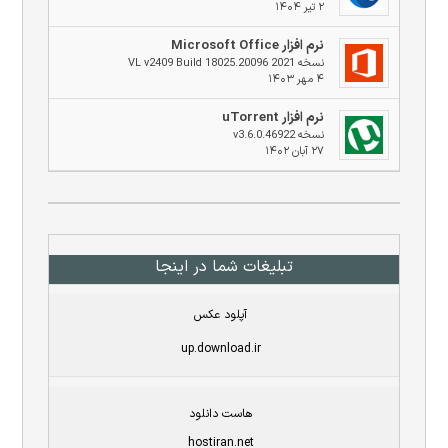
۲ تیر ۱۴۰۴
نرم افزار Microsoft Office
نسخه 2021 VL v2409 Build 18025.20096
۴ مهر ۱۴۰۳
نرم افزار uTorrent
نسخه v3.6.0.46922
۲۷ آبان ۱۴۰۲
تبلیغات شما در اینجا
آپلود عکس
up.download.ir
هاست دانلود
hostiran.net