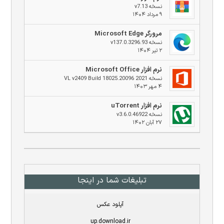
نسخه v7.13
۹ مرداد ۱۴۰۴
مرورگر Microsoft Edge
نسخه v137.0.3296.93
۲ تیر ۱۴۰۴
نرم افزار Microsoft Office
نسخه 2021 VL v2409 Build 18025.20096
۴ مهر ۱۴۰۳
نرم افزار uTorrent
نسخه v3.6.0.46922
۲۷ آبان ۱۴۰۲
تبلیغات شما در اینجا
آپلود عکس
up.download.ir