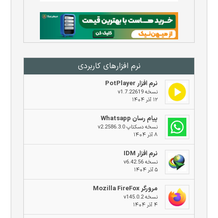
نرم افزار‌های کاربردی
نرم افزار PotPlayer
نسخه v1.7.22619
۱۲ آذر ۱۴۰۴
پیام رسان Whatsapp
نسخه دسکتاپ v2.2586.3.0
۸ آذر ۱۴۰۴
نرم افزار IDM
نسخه v6.42.56
۵ آذر ۱۴۰۴
مرورگر Mozilla FireFox
نسخه v145.0.2
۴ آذر ۱۴۰۴