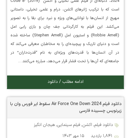
2024، دنباله‌ای از فیلم علمی تخیلی و اکشن “Code 8” (2019)
است که با ترکیب ژانرهای اکشن، درام و علمی تخیلی، داستانی
مهیج از انسان‌ها با توانایی‌های ویژه و نبرد برای بقا را به تصویر
می‌کشد. این فیلم به کارگردانی جف چان و بازی رابی امل
(Robbie Amell) و استیون امل (Stephen Amell) ساخته شده
است و دنیای تاریک و پیچیده‌ای را به مخاطبان معرفی می‌کند که
در آن انسان‌ها با قدرت‌های ویژه‌ای به نام “قدرت‌داران” در
جامعه‌ای که آن‌ها را تحت فشار قرار می‌دهد، مبارزه می‌کنند….
ادامه مطلب / دانلود
دانلود فیلم Air Force One Down 2024 سقوط ایر فورس وان با
زیرنویس چسبیده فارسی
دانلود فیلم
,
اکشن
,
فیلم سینمایی
,
هیجان انگیز
۱,۸۴۱ بازدید
۱۵ مهر ۱۴۰۳