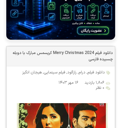
دانلود فیلم Merry Christmas 2024 کریسمس مبارک با دوبله
چسبیده فارسی
دانلود فیلم
,
درام
,
رازآلود
,
فیلم سینمایی
,
هیجان انگیز
۱,۸۰۶ بازدید
۱۶ مهر ۱۴۰۳
۰ نظر